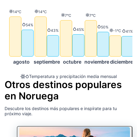
Temperatura
Temperatura
14°C
14°C
Temperatura
Temperatura
7°C
7°C
Precipitación
54%
Precipitación
50%
Precipitación
45%
Precipitación
43%
Temperatura
-1°C
Preci
41%
agosto
septiembre
octubre
noviembre
diciembre
Temperatura y precipitación media mensual
Otros destinos populares
en Noruega
Descubre los destinos más populares e inspírate para tu
próximo viaje.