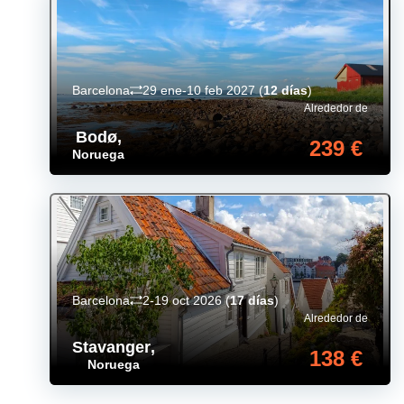
Barcelona
29 ene-10 feb 2027
(
12 días
)
Alrededor de
Bodø
,
239 €
Noruega
Barcelona
2-19 oct 2026
(
17 días
)
Alrededor de
Stavanger
,
138 €
Noruega