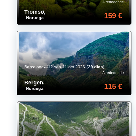
Alrededor de
Tromsø
,
159 €
Noruega
Barcelona
12 sep-11 oct 2026
(
29 días
)
Alrededor de
Bergen
,
115 €
Noruega