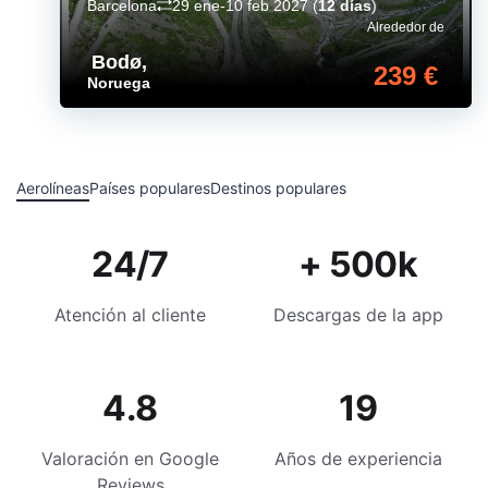
Barcelona
29 ene-10 feb 2027
(
12 días
)
Alrededor de
Bodø
,
239 €
Noruega
Aerolíneas
Países populares
Destinos populares
24/7
+ 500k
Atención al cliente
Descargas de la app
4.8
19
Valoración en Google
Años de experiencia
Reviews