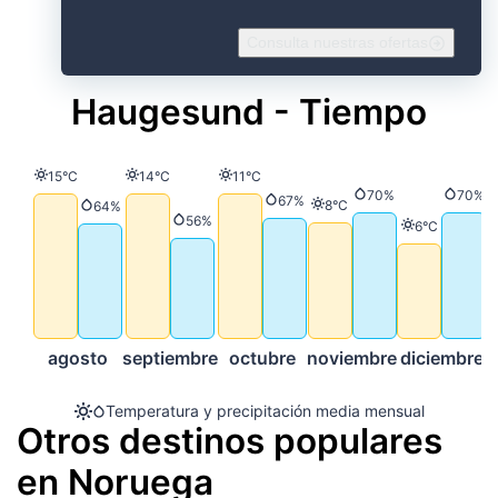
Consulta nuestras ofertas
Haugesund - Tiempo
Temperatura
Temperatura
Temperatura
15°C
14°C
11°C
Precipitación
Preci
70%
70%
Precipitación
67%
Temperatura
8°C
Precipitación
64%
Precipitación
56%
Temperatura
6°C
agosto
septiembre
octubre
noviembre
diciembre
Temperatura y precipitación media mensual
Otros destinos populares
en Noruega