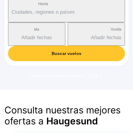
Hasta
Ciudades, regiones o países
Ida
Vuelta
Añadir fechas
Añadir fechas
Buscar vuelos
Gastos de gestión aplicable: 18-38 €
Consulta nuestras mejores
ofertas a
Haugesund