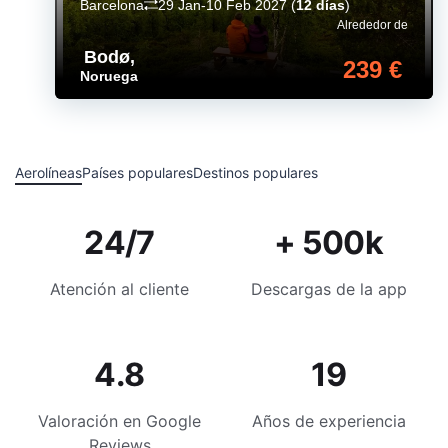
Barcelona
29 Jan-10 Feb 2027
(
12 días
)
Alrededor de
Bodø
,
239 €
Noruega
Aerolíneas
Países populares
Destinos populares
24/7
+ 500k
Atención al cliente
Descargas de la app
4.8
19
Valoración en Google
Años de experiencia
Reviews