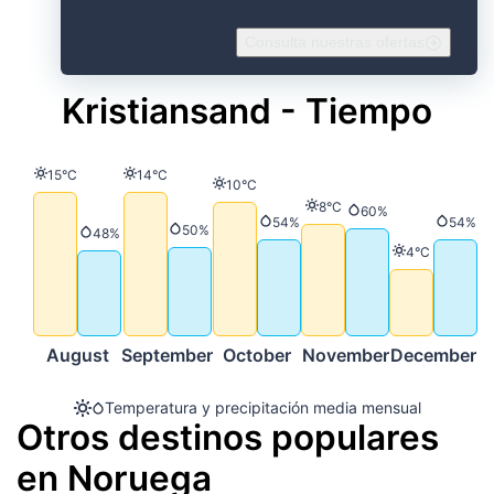
Consulta nuestras ofertas
Kristiansand - Tiempo
Temperatura
Temperatura
15°C
14°C
Temperatura
10°C
Temperatura
8°C
Precipitación
60%
Precipitación
Precip
54%
54%
Precipitación
50%
Precipitación
48%
Temperatura
4°C
August
September
October
November
December
Temperatura y precipitación media mensual
Otros destinos populares
en Noruega