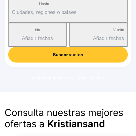
Hasta
Ciudades, regiones o países
Ida
Vuelta
Añadir fechas
Añadir fechas
Buscar vuelos
Gastos de gestión aplicable: 18-38 €
Consulta nuestras mejores
ofertas a
Kristiansand