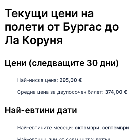
Текущи цени на
полети
от
Бургас
до
Ла Коруня
Цени (следващите 30 дни)
Най-ниска цена:
295,00 €
Средна цена за двупосочен билет:
374,00 €
Най-евтини дати
Най-евтините месеци:
октомври, септември
Най-евтини дни от седмицата:
петък