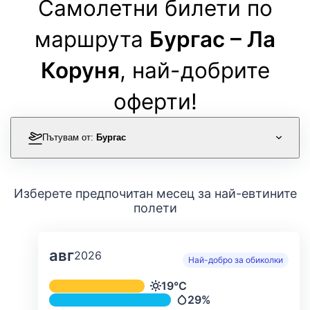
Самолетни билети по
маршрута
Бургас – Ла
Коруня
, най-добрите
оферти!
Пътувам от:
Бургас
Изберете предпочитан месец за най-евтините
полети
авг
2026
Най-добро за обиколки
Средна месечна температура и ва
19°C
Температура
29%
Валежи