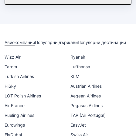
Авиокомпании
Популярни държави
Популярни дестинации
Wizz Air
Ryanair
Tarom
Lufthansa
Turkish Airlines
KLM
HiSky
Austrian Airlines
LOT Polish Airlines
Aegean Airlines
Air France
Pegasus Airlines
Vueling Airlines
TAP (Air Portugal)
Eurowings
EasyJet
FlyDubai
Swiss Air