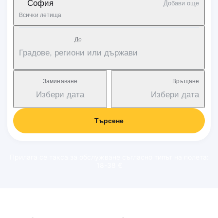
София
Добави още
Всички летища
Дo
Градове, региони или държави
Заминаване
Връщане
Избери дата
Избери дата
Търсене
Прилага се такса за обслужване съгласно типът на полета:
18-38 €