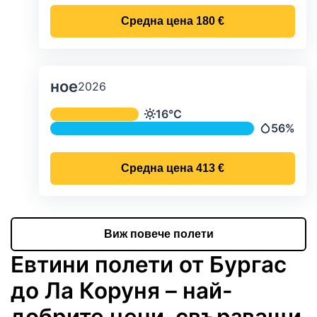
Средна цена
180 €
ное
2026
Средна месечна температура и ва
16°C
Температура
56%
Валежи
Средна цена
413 €
Виж повече полети
Евтини полети от Бургас
до Ла Коруня – най-
добрите цени, свързващи