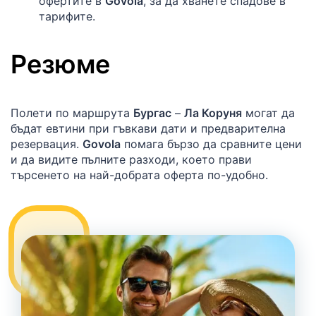
офертите в
Govola
, за да хванете спадове в
тарифите.
Резюме
Полети по маршрута
Бургас
–
Ла Коруня
могат да
бъдат евтини при гъвкави дати и предварителна
резервация.
Govola
помага бързо да сравните цени
и да видите пълните разходи, което прави
търсенето на най-добрата оферта по-удобно.