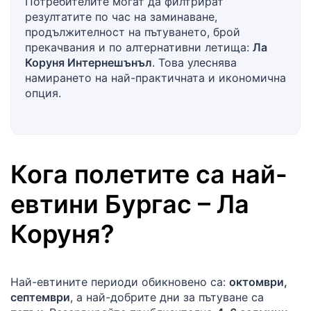
Потребителите могат да филтрират
резултатите по час на заминаване,
продължителност на пътуването, брой
прекачвания и по алтернативни летища:
Ла
Коруня Интернешънъл
. Това улеснява
намирането на най-практичната и икономична
опция.
Кога полетите са най-
евтини
Бургас
–
Ла
Коруня
?
Най-евтините периоди обикновено са:
октомври,
септември
, а най-добрите дни за пътуване са