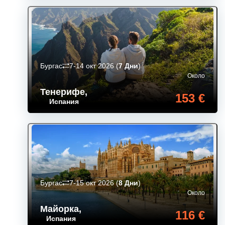
Бургас
7-14 окт 2026
(
7 Дни
)
Около
Тенерифе
,
153 €
Испания
Бургас
7-15 окт 2026
(
8 Дни
)
Около
Майорка
,
116 €
Испания