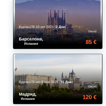
Бургас
8-10 окт 2026
(
2 Дни
)
Около
Барселона
,
85 €
Испания
Бургас
8 окт-8 ное 2026
(
31 Дни
)
Около
Мадрид
,
120 €
Испания