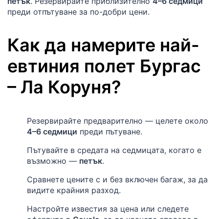
петък
. Резервирайте приблизително
4–6 седмици
преди отпътуване за по-добри цени.
Как да намерите най-
евтиния полет
Бургас
–
Ла Коруня
?
Резервирайте предварително — целете около
4–6 седмици
преди пътуване.
Пътувайте в средата на седмицата, когато е
възможно —
петък
.
Сравнете цените с и без включен багаж, за да
видите крайния разход.
Настройте известия за цена или следете