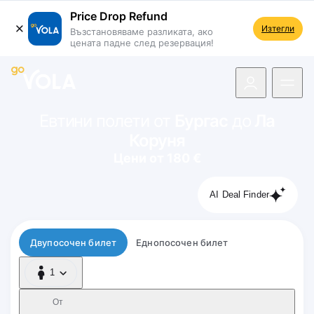
Price Drop Refund
Изтегли
Възстановяваме разликата, ако
цената падне след резервация!
 навигацията
Евтини полети от
Бургас
до
Ла
Коруня
Цени от 180 €
AI Deal Finder
Тип полет
Двупосочен билет
Еднопосочен билет
1
1 Пътник
От