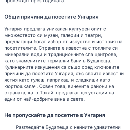
провеждат през годината.
Общи причини да посетите Унгария
Унгария предлага уникален културен опит с
множеството си музеи, галерии и театри,
предлагащи богат избор от изкуство и история на
посетителите. Страната е известна с топлите си
минерални води и традиционните спа центрове,
като знаменитите термални бани в Будапеща.
Кулинарните изкушения са също сред ключовите
причини да посетите Унгария, със своите известни
ястия като гулаш, паприкаш и сладкиши като
кюртюшкалач. Освен това, винените райони на
страната, като Токай, предлагат дегустации на
едни от най-добрите вина в света.
Не пропускайте да посетите в Унгария
Разгледайте Будапеща с нейните удивителни