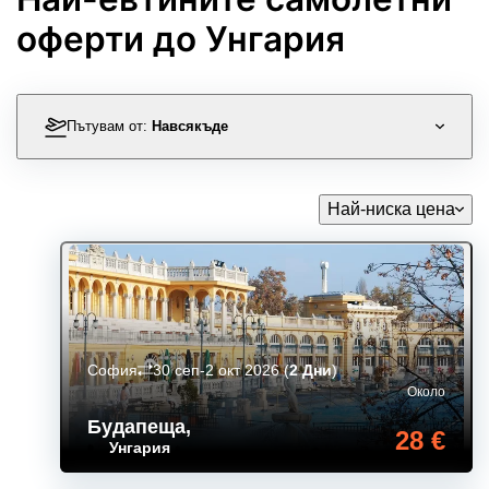
оферти до Унгария
Пътувам от:
Навсякъде
Най-ниска цена
София
30 сеп-2 окт 2026
(
2 Дни
)
Около
Будапеща
,
28 €
Унгария