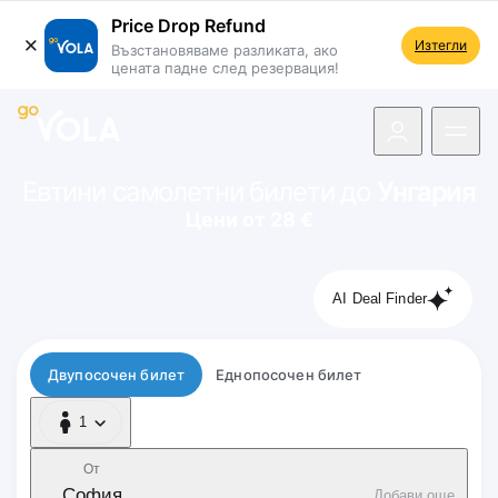
Price Drop Refund
Изтегли
Възстановяваме разликата, ако
цената падне след резервация!
 навигацията
Евтини самолетни билети до
Унгария
Цени от 28 €
AI Deal Finder
Тип полет
Двупосочен билет
Еднопосочен билет
1
1 Пътник
От
София
Добави още