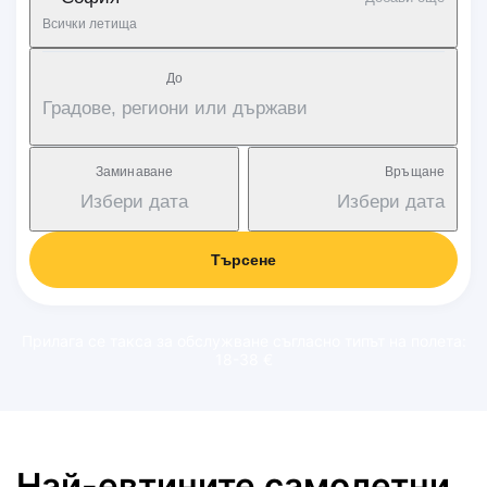
Всички летища
Дo
Градове, региони или държави
Заминаване
Връщане
Избери дата
Избери дата
Търсене
Прилага се такса за обслужване съгласно типът на полета:
18-38 €
Най-евтините самолетни