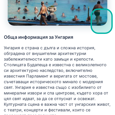
Обща информация за Унгария
Унгария е страна с дълга и сложна история,
обградена от внушителни архитектурни
забележителности като замъци и крепости.
Столицата Будапеща е известна с великолепното
си архитектурно наследство, включително
известния Парламент и веригата от мостове,
съчетаващи историческото минало с модерния
свят. Унгария е известна също с изобилието от
минерални извори и спа центрове, където хора от
цял свят идват, за да се отпуснат и освежат.
Културната сцена е важна част от унгарския живот,
с театри, концерти и фестивали, които се