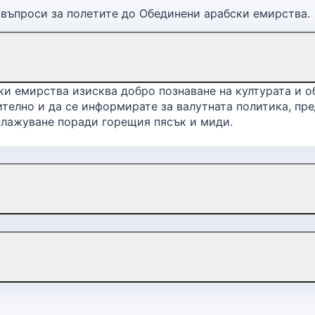
 въпроси за полетите до Обединени арабски емирства.
и емирства изисква добро познаване на културата и о
телно и да се информирате за валутната политика, пре
плажуване поради горещия пясък и миди.