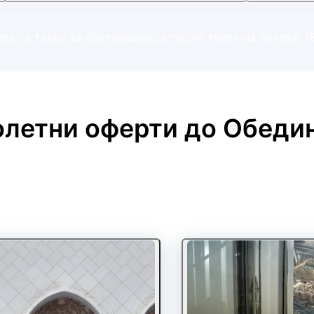
га се такса за обслужване съгласно типът на полета: 1
олетни оферти до Обеди