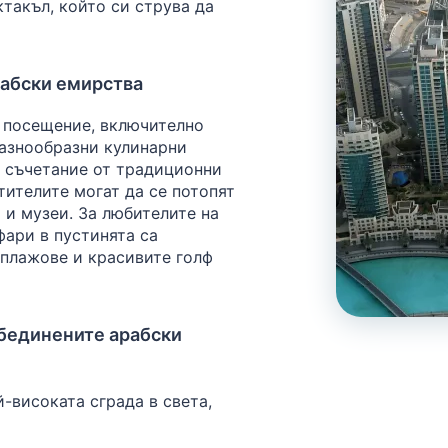
такъл, който си струва да
рабски емирства
 посещение, включително
разнообразни кулинарни
а съчетание от традиционни
тителите могат да се потопят
 и музеи. За любителите на
фари в пустинята са
плажове и красивите голф
бединените арабски
-високата сграда в света,