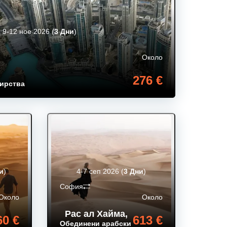
9-12 ное 2026
(
3 Дни
)
Около
276 €
ирства
и
)
4-7 сеп 2026
(
3 Дни
)
София
Около
Около
Рас ал Хайма
,
60 €
613 €
ирства
Обединени арабски емирства