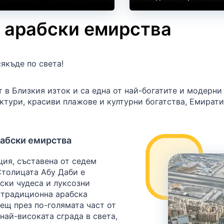
 арабски емирства
якъде по света!
 в Близкия изток и са една от най-богатите и модерни
ктури, красиви плажове и културни богатства, Емирати
абски емирства
ия, съставена от седем
Столицата Абу Даби е
ски чудеса и луксозни
 традиционна арабска
рещ през по-голямата част от
най-високата сграда в света,