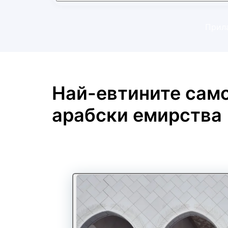
Прила
Най-евтините сам
арабски емирства