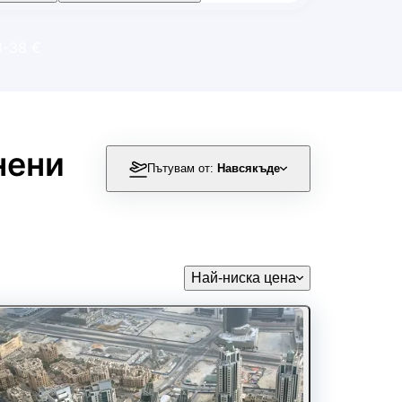
8-38 €
нени
Пътувам от:
Навсякъде
Най-ниска цена