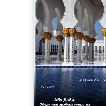
4-11 ное 2026
(
7
София
Абу Даби
,
Обединени арабски емирства