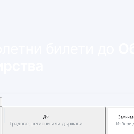
и
олетни билети до
О
ирства
Дo
Заминав
Градове, региони или държави
Избери 