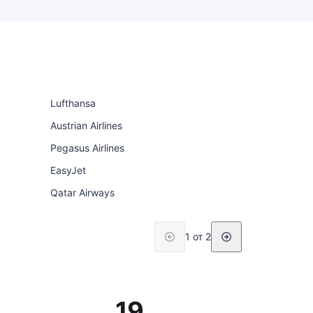
Lufthansa
Austrian Airlines
Pegasus Airlines
EasyJet
Qatar Airways
1 от 2
19