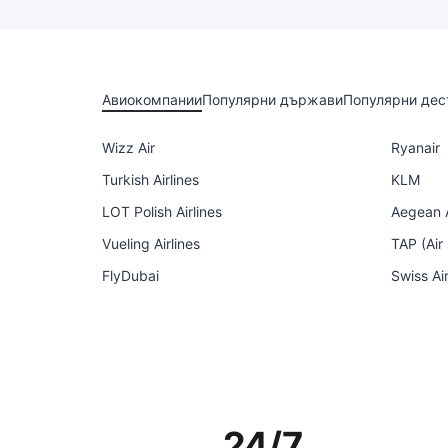
Авиокомпании
Популярни държави
Популярни дес
Wizz Air
Ryanair
Turkish Airlines
KLM
LOT Polish Airlines
Aegean A
Vueling Airlines
TAP (Air
FlyDubai
Swiss Ai
24/7