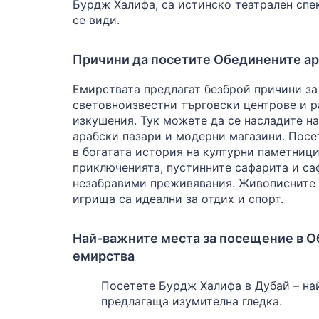
Бурдж Халифа, са истинско театрален спек
се види.
Причини да посетите Обединените а
Емирствата предлагат безброй причини за
световноизвестни търговски центрове и 
изкушения. Тук можете да се насладите н
арабски пазари и модерни магазини. Посе
в богатата история на културни паметници
приключенията, пустинните сафарита и са
незабравими преживявания. Живописните 
игрища са идеални за отдих и спорт.
Най-важните места за посещение в О
емирства
Посетете Бурдж Халифа в Дубай – най
предлагаща изумителна гледка.