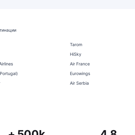
тинации
Tarom
HiSky
irlines
Air France
 Portugal)
Eurowings
r
Air Serbia
+ 500k
4.8