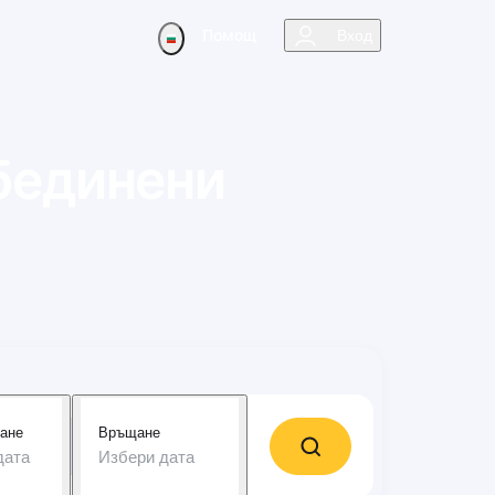
Помощ
Вход
бединени
ане
Връщане
дата
Избери дата