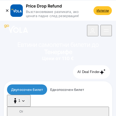
Price Drop Refund
Изтегли
Възстановяваме разликата, ако
цената падне след резервация!
 навигацията
Евтини самолетни билети до
Тенерифе
Цени от 110 €
AI Deal Finder
Тип полет
Двупосочен билет
Еднопосочен билет
1
1 Пътник
От