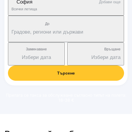
София
Добави още
Всички летища
Дo
Градове, региони или държави
Заминаване
Връщане
Избери дата
Избери дата
Търсене
Прилага се такса за обслужване съгласно типът на полета:
18-38 €