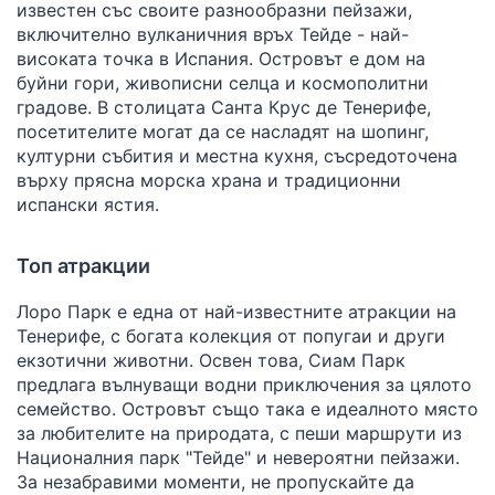
известен със своите разнообразни пейзажи,
включително вулканичния връх Тейде - най-
високата точка в Испания. Островът е дом на
буйни гори, живописни селца и космополитни
градове. В столицата Санта Крус де Тенерифе,
посетителите могат да се насладят на шопинг,
културни събития и местна кухня, съсредоточена
върху прясна морска храна и традиционни
испански ястия.
Топ атракции
Лоро Парк е една от най-известните атракции на
Тенерифе, с богата колекция от попугаи и други
екзотични животни. Освен това, Сиам Парк
предлага вълнуващи водни приключения за цялото
семейство. Островът също така е идеалното място
за любителите на природата, с пеши маршрути из
Националния парк "Тейде" и невероятни пейзажи.
За незабравими моменти, не пропускайте да