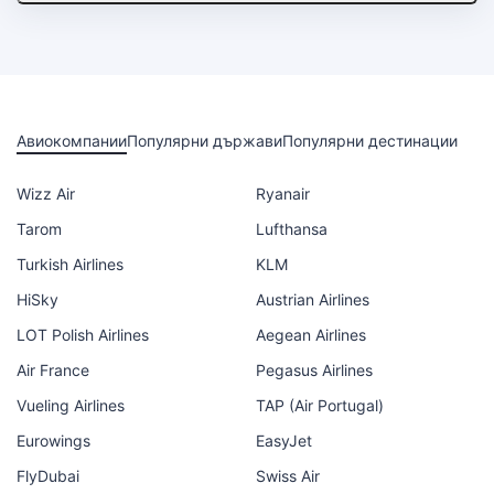
Авиокомпании
Популярни държави
Популярни дестинации
Wizz Air
Ryanair
Tarom
Lufthansa
Turkish Airlines
KLM
HiSky
Austrian Airlines
LOT Polish Airlines
Aegean Airlines
Air France
Pegasus Airlines
Vueling Airlines
TAP (Air Portugal)
Eurowings
EasyJet
FlyDubai
Swiss Air