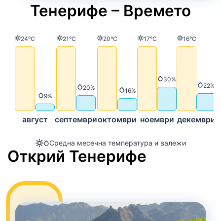
Тенерифе – Времето
Температура
Температура
Температура
Температура
Температур
24°C
21°C
20°C
17°C
16°C
Валежи
30%
Вале
22%
Валежи
20%
Валежи
16%
Валежи
9%
август
септември
октомври
ноември
декември
Средна месечна температура и валежи
Открий Тенерифе