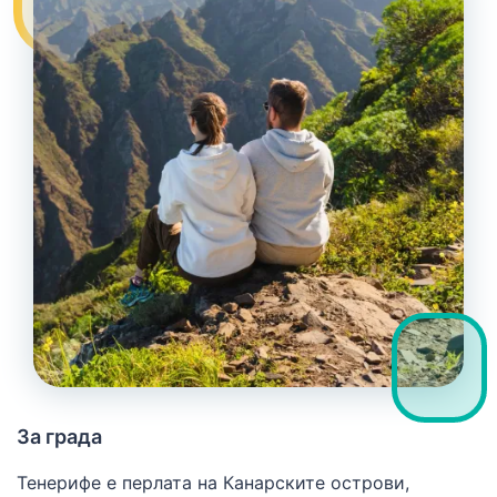
За града
Тенерифе е перлата на Канарските острови,