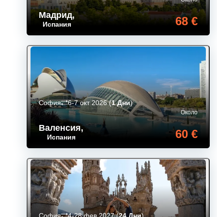
Мадрид
,
68 €
Испания
София
6-7 окт 2026
(
1 Дни
)
Около
Валенсия
,
60 €
Испания
София
4-28 фев 2027
(
24 Дни
)