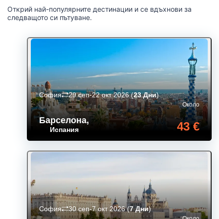
Открий най-популярните дестинации и се вдъхнови за
следващото си пътуване.
София
29 сеп-22 окт 2026
(
23 Дни
)
Около
Барселона
,
43 €
Испания
София
30 сеп-7 окт 2026
(
7 Дни
)
Около