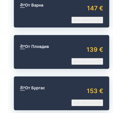
От Варна
147 €
Виж офертите
От Пловдив
139 €
Виж офертите
От Бургас
153 €
Виж офертите