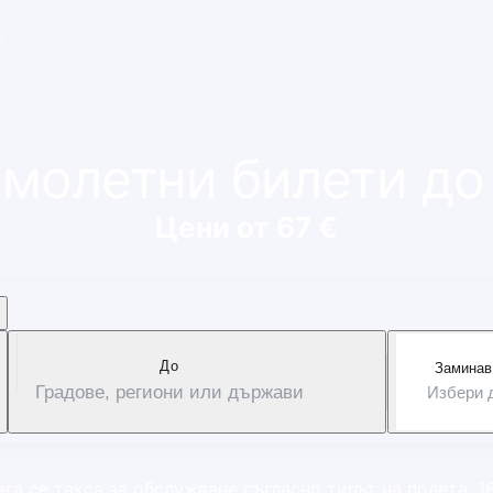
и
амолетни билети д
Цени от 67 €
Дo
Заминав
Градове, региони или държави
Избери 
га се такса за обслужване съгласно типът на полета: 1