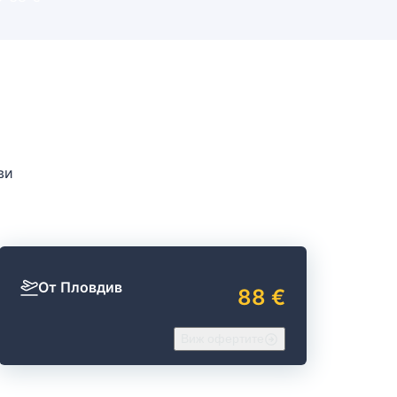
ви
От Пловдив
88 €
Виж офертите