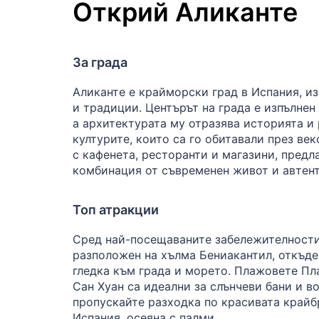
Открий Аликанте
За града
Аликанте е крайморски град в Испания, из
и традиции. Центърът на града е изпълне
а архитектурата му отразява историята и
културите, които са го обитавали през ве
с кафенета, ресторанти и магазини, предл
комбинация от съвременен живот и автент
Топ атракции
Сред най-посещаваните забележителности
разположен на хълма Бениакантил, откъде
гледка към града и морето. Плажовете Пл
Сан Хуан са идеални за слънчеви бани и в
пропускайте разходка по красивата крайб
Испания, осеяна с палми.