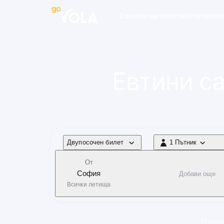
 навигацията
Самолетни билети
Хотели
Кол
Евтини с
Тип полет
Двупосочен билет
1 Пътник
1 Пътник
От
София
Добави още
Всички летища
Прила