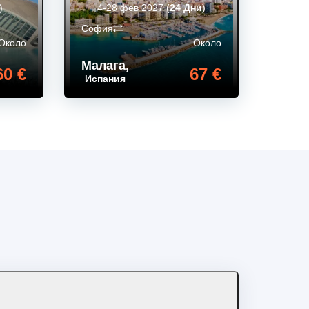
)
4-28 фев 2027
(
24 Дни
)
София
Около
Около
Малага
,
60 €
67 €
Испания