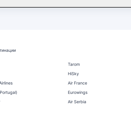
тинации
Tarom
HiSky
irlines
Air France
 Portugal)
Eurowings
r
Air Serbia