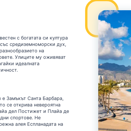
вестен с богатата си култура
н със средиземноморски дух,
 разнообразието на
ковете. Улиците му оживяват
агайки идеалната
ичност.
 е Замъкът Санта Барбара,
то се открива невероятна
айа дел Постижет и Плайа де
одни спортове. Не
режна алея Еспланадата на