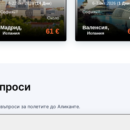
8-22 окт 2026
(
14 Дни
)
6-7 окт 2026
(
1 Дни
София
София
Около
Мадрид
,
Валенсия
,
61 €
Испания
Испания
ъпроси
въпроси за полетите до Аликанте.