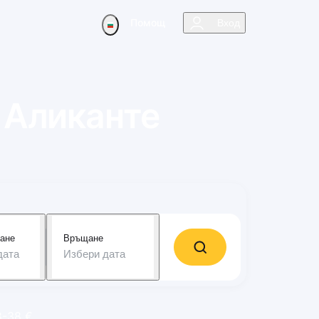
Помощ
Вход
о
Аликанте
ане
Връщане
дата
Избери дата
8-38 €