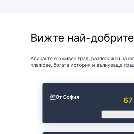
Вижте най-добрите
Аликанте е оживен град, разположен на ю
плажове, богата история и вълнуваща град
От София
67
Виж офертите