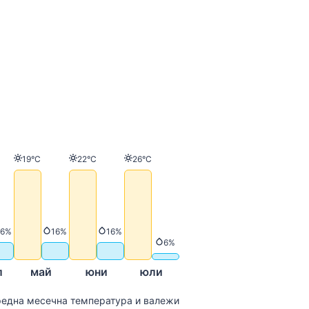
Температура
Температура
Температура
19°C
22°C
26°C
атура
Валежи
Валежи
Валежи
16%
16%
16%
Валежи
6%
л
май
юни
юли
една месечна температура и валежи