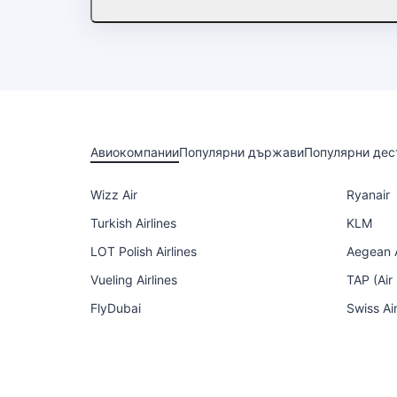
Авиокомпании
Популярни държави
Популярни дес
Wizz Air
Ryanair
Turkish Airlines
KLM
LOT Polish Airlines
Aegean A
Vueling Airlines
TAP (Air
FlyDubai
Swiss Ai