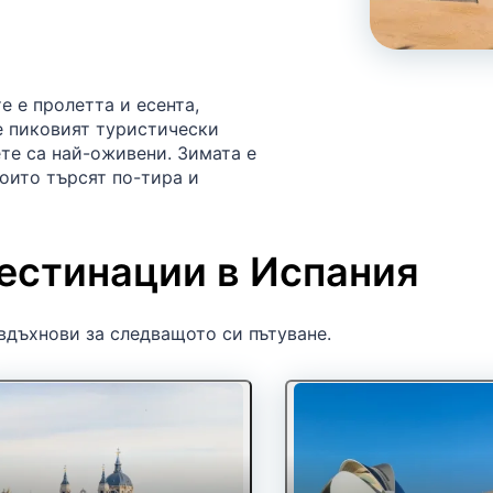
 е пролетта и есента,
 е пиковият туристически
те са най-оживени. Зимата е
които търсят по-тира и
естинации в Испания
вдъхнови за следващото си пътуване.