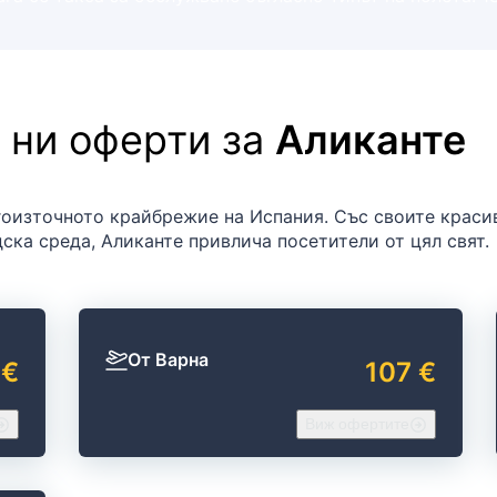
 ни оферти за
Аликанте
гоизточното крайбрежие на Испания. Със своите краси
ска среда, Аликанте привлича посетители от цял свят.
От Варна
 €
107 €
Виж офертите