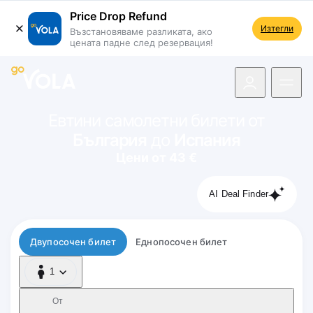
Price Drop Refund
Изтегли
Възстановяваме разликата, ако
цената падне след резервация!
 навигацията
Евтини самолетни билети от
България
до
Испания
Цени от 43 €
AI Deal Finder
Тип полет
Двупосочен билет
Еднопосочен билет
1
1 Пътник
От