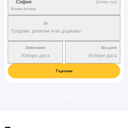
София
Добави още
Всички летища
Дo
Градове, региони или държави
Заминаване
Връщане
Избери дата
Избери дата
Търсене
Прилага се такса за обслужване съгласно типът на полета:
18-38 €