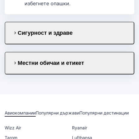
избегнете опашки.
Сигурност и здраве
Местни обичаи и етикет
Авиокомпании
Популярни държави
Популярни дестинации
Wizz Air
Ryanair
Tarom
Lufthansa