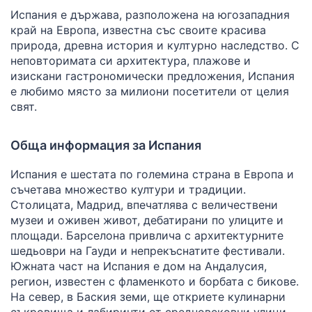
Испания е държава, разположена на югозападния
край на Европа, известна със своите красива
природа, древна история и културно наследство. С
неповторимата си архитектура, плажове и
изискани гастрономически предложения, Испания
е любимо място за милиони посетители от целия
свят.
Обща информация за Испания
Испания е шестата по големина страна в Европа и
съчетава множество култури и традиции.
Столицата, Мадрид, впечатлява с величествени
музеи и оживен живот, дебатирани по улиците и
площади. Барселона привлича с архитектурните
шедьоври на Гауди и непрекъснатите фестивали.
Южната част на Испания е дом на Андалусия,
регион, известен с фламенкото и борбата с бикове.
На север, в Баския земи, ще откриете кулинарни
съкровища и лабиринти от средновековни улици.