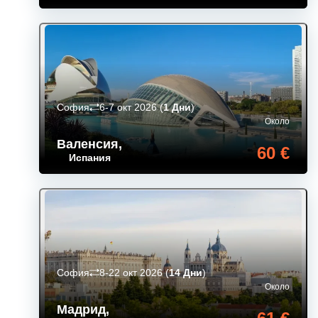
София
6-7 окт 2026
(
1 Дни
)
Около
Валенсия
,
60 €
Испания
София
8-22 окт 2026
(
14 Дни
)
Около
Мадрид
,