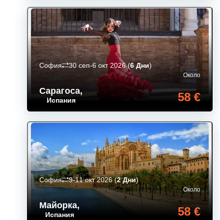
София
30 сеп-6 окт 2026
(
6 Дни
)
Около
Сарагоса
,
58 €
Испания
София
9-11 окт 2026
(
2 Дни
)
Около
Майорка
,
58 €
Испания