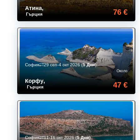
Атина
,
76 €
Гърция
София
29 сеп-4 окт 2026
(
5 Дни
)
Около
Корфу
,
47 €
Гърция
София
11-16 окт 2026
(
5 Дни
)