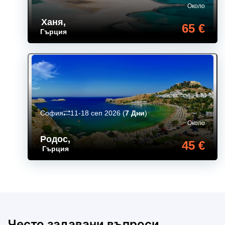
Около
Ханя
,
65 €
Гърция
София
11-18 сеп 2026
(
7 Дни
)
Около
Родос
,
45 €
Гърция
Често задавани въпроси