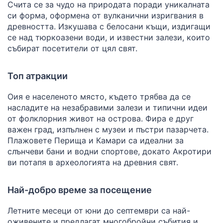
Счита се за чудо на природата поради уникалната
си форма, оформена от вулканични изригвания в
древността. Изкушава с белосани къщи, издигащи
се над тюркоазени води, и известни залези, които
събират посетители от цял свят.
Топ атракции
Оия е населеното място, където трябва да се
насладите на незабравими залези и типични идеи
от фолклорния живот на острова. Фира е друг
важен град, изпълнен с музеи и пъстри пазарчета.
Плажовете Перища и Камари са идеални за
слънчеви бани и водни спортове, докато Акротири
ви потапя в археологията на древния свят.
Най-добро време за посещение
Летните месеци от юни до септември са най-
оживените и предлагат многобройни събития и