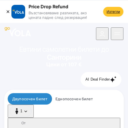
Price Drop Refund
Изтегли
Възстановяваме разликата, ако
цената падне след резервация!
 навигацията
Евтини самолетни билети до
Санторини
Цени от 107 €
AI Deal Finder
Тип полет
Двупосочен билет
Еднопосочен билет
1
1 Пътник
От