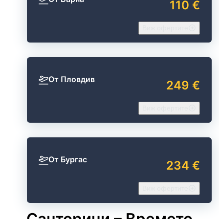
110 €
Виж офертите
От Пловдив
249 €
Виж офертите
От Бургас
234 €
Виж офертите
Санторини – Времето