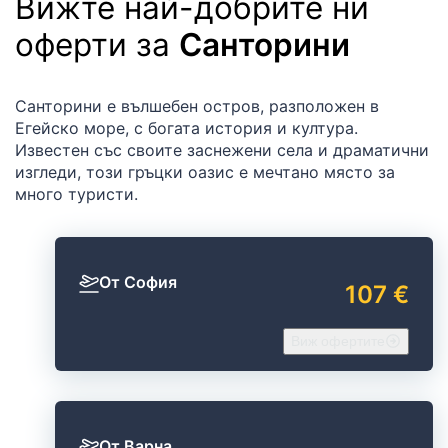
Вижте най-добрите ни
оферти за
Санторини
Санторини е вълшебен остров, разположен в
Егейско море, с богата история и култура.
Известен със своите заснежени села и драматични
изгледи, този гръцки оазис е мечтано място за
много туристи.
От София
107 €
Виж офертите
От Варна