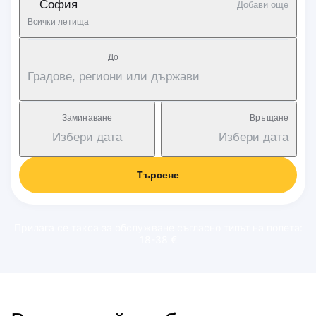
София
Добави още
Всички летища
Дo
Градове, региони или държави
Заминаване
Връщане
Избери дата
Избери дата
Търсене
Прилага се такса за обслужване съгласно типът на полета:
18-38 €