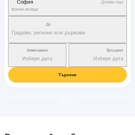
София
Добави още
Всички летища
Дo
Градове, региони или държави
Заминаване
Връщане
Избери дата
Избери дата
Търсене
Прилага се такса за обслужване съгласно типът на полета:
18-38 €