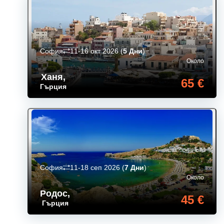
София
11-16 окт 2026
(
5 Дни
)
Около
Ханя
,
65 €
Гърция
София
11-18 сеп 2026
(
7 Дни
)
Около
Родос
,
45 €
Гърция