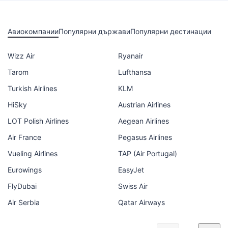
Авиокомпании
Популярни държави
Популярни дестинации
Wizz Air
Ryanair
Tarom
Lufthansa
Turkish Airlines
KLM
HiSky
Austrian Airlines
LOT Polish Airlines
Aegean Airlines
Air France
Pegasus Airlines
Vueling Airlines
TAP (Air Portugal)
Eurowings
EasyJet
FlyDubai
Swiss Air
Air Serbia
Qatar Airways