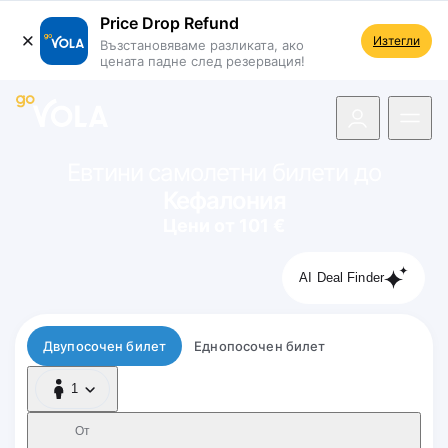
Price Drop Refund
Изтегли
Възстановяваме разликата, ако
цената падне след резервация!
 навигацията
Евтини самолетни билети до
Кефалония
Цени от 101 €
AI Deal Finder
Тип полет
Двупосочен билет
Еднопосочен билет
1
1 Пътник
От