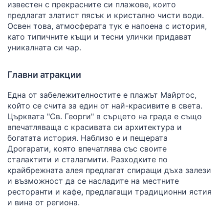
известен с прекрасните си плажове, които
предлагат златист пясък и кристално чисти води.
Освен това, атмосферата тук е напоена с история,
като типичните къщи и тесни улички придават
уникалната си чар.
Главни атракции
Една от забележителностите е плажът Майртос,
който се счита за един от най-красивите в света.
Църквата "Св. Георги" в сърцето на града е също
впечатляваща с красивата си архитектура и
богатата история. Наблизо е и пещерата
Дрогарати, която впечатлява със своите
сталактити и сталагмити. Разходките по
крайбрежната алея предлагат спиращи дъха залези
и възможност да се насладите на местните
ресторанти и кафе, предлагащи традиционни ястия
и вина от региона.