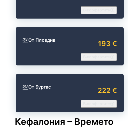
Виж офертите
От Пловдив
193 €
Виж офертите
От Бургас
222 €
Виж офертите
Кефалония – Времето