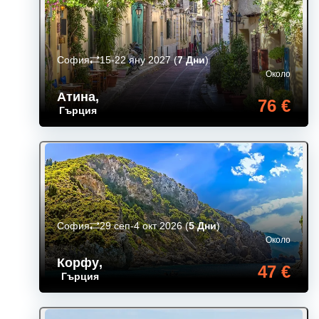
София
15-22 яну 2027
(
7 Дни
)
Около
Атина
,
76 €
Гърция
София
29 сеп-4 окт 2026
(
5 Дни
)
Около
Корфу
,
47 €
Гърция