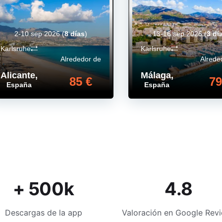
2-10 sep 2026
(
8 días
)
13-16 sep 2026
(
3 dí
Karlsruhe
Karlsruhe
Alrededor de
Alrede
Alicante
,
Málaga
,
85 €
79
España
España
+ 500k
4.8
Descargas de la app
Valoración en Google Rev