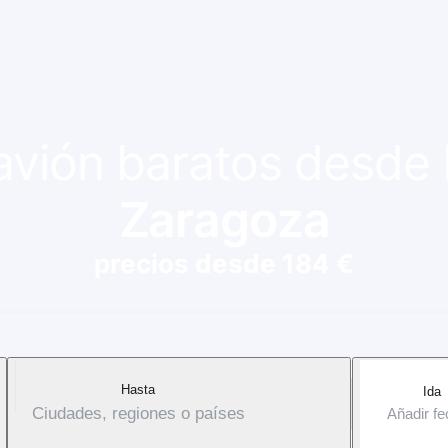
 avión baratos desde
Zaragoza
precios desde 184 €
Hasta
Ida
Ciudades, regiones o países
Añadir f