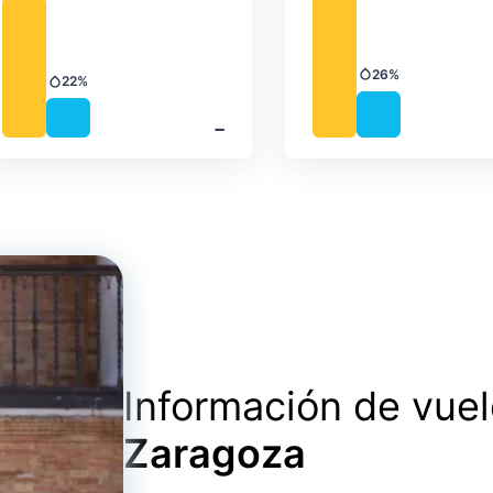
26%
Precipitación
22%
Precipitación
‐
Información de vue
Zaragoza