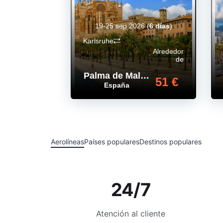
19-25 sep 2026
(
6 días
)
Karlsruhe
Alrededor
de
Palma de Mallorca
,
51 €
España
Aerolíneas
Países populares
Destinos populares
24/7
Atención al cliente