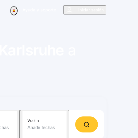
Ayuda y soporte
Iniciar sesión
Karlsruhe
a
Vuelta
echas
Añadir fechas