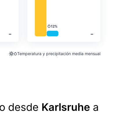
12%
Precipitación
‐
‐
Temperatura y precipitación media mensual
lo desde
Karlsruhe
a