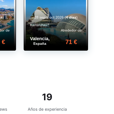
as
)
28 sep-2 oct 2026
(
4 días
)
Karlsruhe
dor de
Alrededor de
Valencia
,
 €
71 €
España
19
iews
Años de experiencia