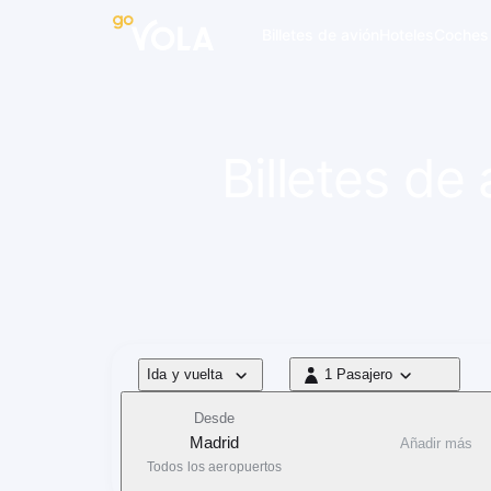
 navegación
Billetes de avión
Hoteles
Coches
Billetes de
Tipo de vuelo
Ida y vuelta
1 Pasajero
1 Pasajero
Desde
Madrid
Añadir más
Todos los aeropuertos