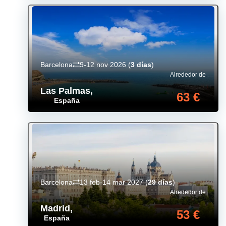
Barcelona
9-12 nov 2026
(
3 días
)
Alrededor de
Las Palmas
,
63 €
España
Barcelona
13 feb-14 mar 2027
(
29 días
)
Alrededor de
Madrid
,
53 €
España