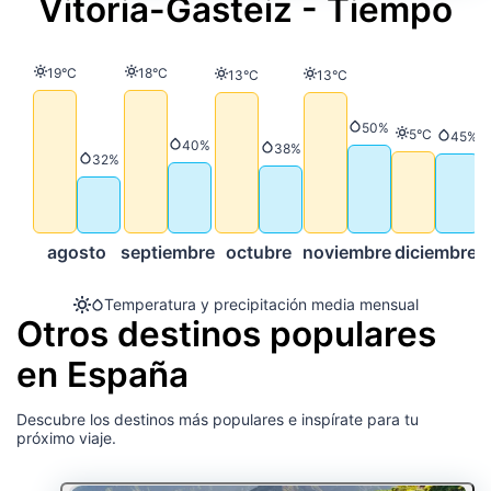
Vitoria-Gasteiz - Tiempo
Temperatura
Temperatura
19°C
18°C
Temperatura
Temperatura
13°C
13°C
Precipitación
50%
Temperatura
5°C
Preci
45%
Precipitación
40%
Precipitación
38%
Precipitación
32%
agosto
septiembre
octubre
noviembre
diciembre
Temperatura y precipitación media mensual
Otros destinos populares
en España
Descubre los destinos más populares e inspírate para tu
próximo viaje.