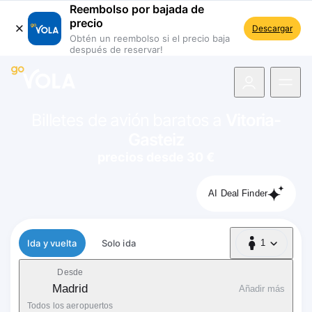
Reembolso por bajada de
precio
Descargar
Obtén un reembolso si el precio baja
después de reservar!
 navegación
Billetes de avión baratos a
Vitoria-
Gasteiz
precios desde 30 €
AI Deal Finder
Tipo de vuelo
Ida y vuelta
Solo ida
1
1 Pasajero
Desde
Madrid
Añadir más
Todos los aeropuertos