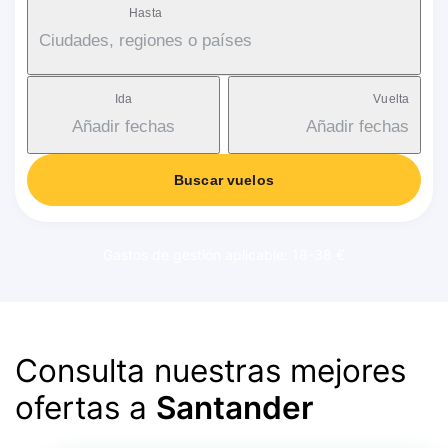
Hasta
Ciudades, regiones o países
Ida
Vuelta
Añadir fechas
Añadir fechas
Buscar vuelos
Gastos de gestión aplicable: 18-38 €
Consulta nuestras mejores
ofertas a
Santander