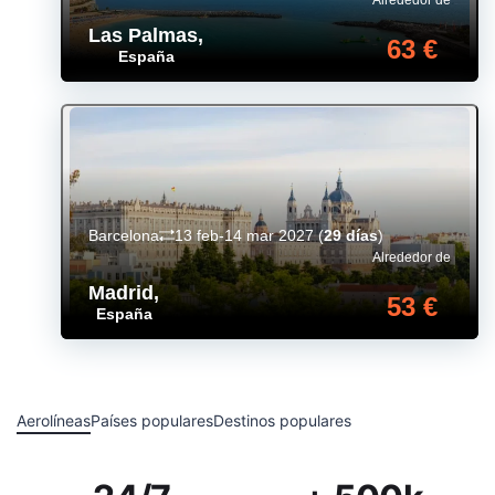
Alrededor de
Las Palmas
,
63 €
España
Barcelona
13 feb-14 mar 2027
(
29 días
)
Alrededor de
Madrid
,
53 €
España
Aerolíneas
Países populares
Destinos populares