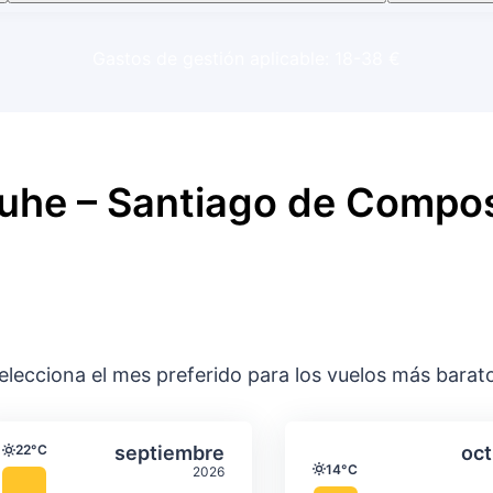
Gastos de gestión aplicable: 18-38 €
ruhe – Santiago de Compo
elecciona el mes preferido para los vuelos más barat
ación media mensual
Temperatura y precipitación media m
Temperatura y
gosto
Seleccionar septiembre
22°C
septiembre
oct
Temperatura
14°C
2026
Temperatura