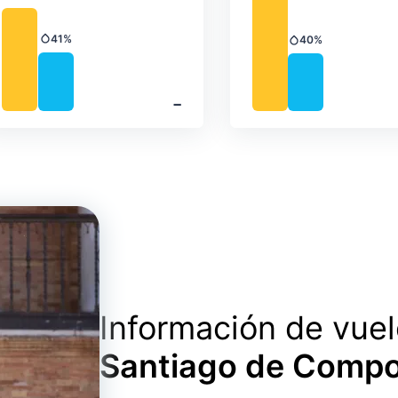
41%
40%
Precipitación
Precipitación
‐
Información de vue
Santiago de Compo