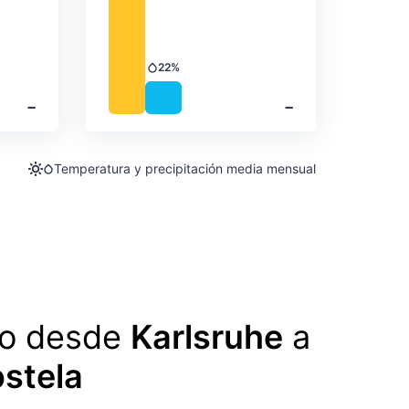
22%
Precipitación
‐
‐
Temperatura y precipitación media mensual
lo desde
Karlsruhe
a
stela