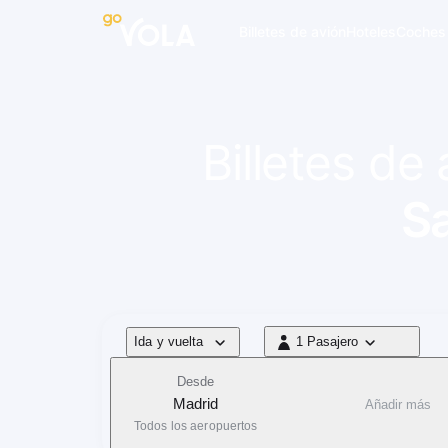
 navegación
Billetes de avión
Hoteles
Coches
Billetes de
S
Tipo de vuelo
Ida y vuelta
1 Pasajero
1 Pasajero
Desde
Madrid
Añadir más
Todos los aeropuertos