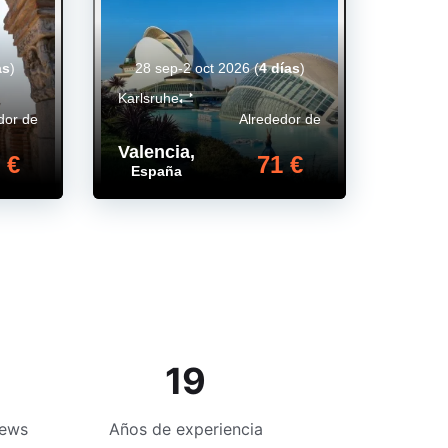
as
)
28 sep-2 oct 2026
(
4 días
)
Karlsruhe
dor de
Alrededor de
Valencia
,
 €
71 €
España
19
iews
Años de experiencia