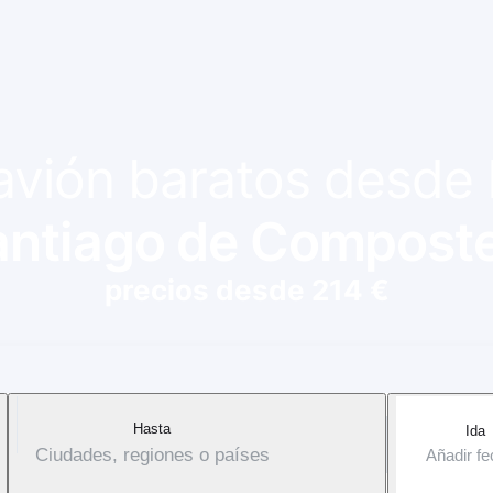
 avión baratos desde
antiago de Composte
precios desde 214 €
Hasta
Ida
Ciudades, regiones o países
Añadir f