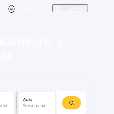
Ayuda y soporte
Iniciar sesión
Karlsruhe
a
la
Vuelta
echas
Añadir fechas