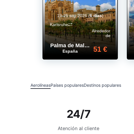
19-25 sep 2026
(
6 días
)
Karlsruhe
Alrededor
de
Palma de Mallorca
,
51 €
España
Aerolíneas
Países populares
Destinos populares
24/7
Atención al cliente