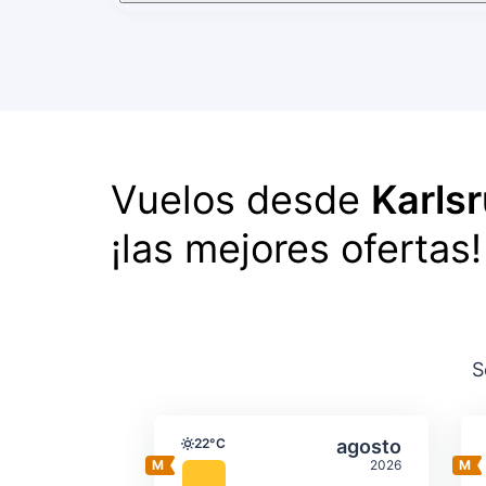
Vuelos desde
Karls
¡las mejores ofertas!
S
Temperatura y precipit
Seleccionar a
22°C
agosto
Temperatura
2026