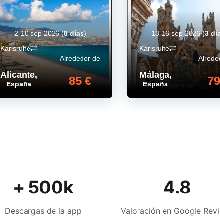
2-10 sep 2026
(
8 días
)
13-16 sep 2026
(
3 dí
Karlsruhe
Karlsruhe
Alrededor de
Alrede
Alicante
,
Málaga
,
85 €
79
España
España
+ 500k
4.8
Descargas de la app
Valoración en Google Rev