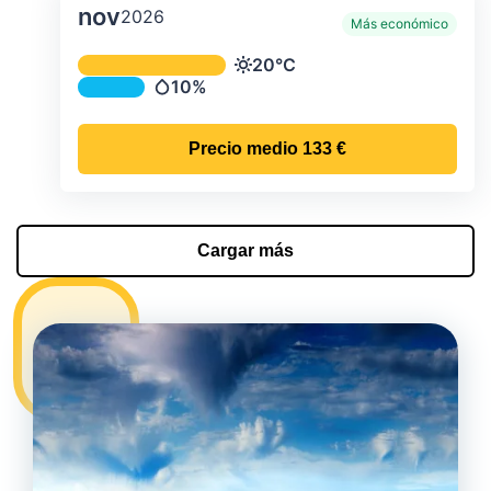
nov
2026
Más económico
Temperatura y precipitación media m
20°C
Temperatura
10%
Precipitación
Precio medio
133 €
Cargar más