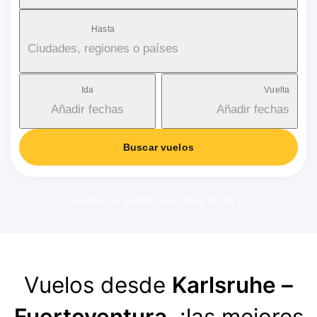
Hasta
Ciudades, regiones o países
Ida
Vuelta
Añadir fechas
Añadir fechas
Buscar vuelos
Gastos de gestión aplicable: 18-38 €
Vuelos desde
Karlsruhe –
Fuerteventura
, ¡las mejores