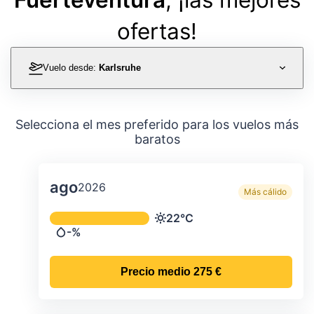
ofertas!
Vuelo desde:
Karlsruhe
Selecciona el mes preferido para los vuelos más
baratos
ago
2026
Más cálido
Temperatura y precipitación media m
22°C
Temperatura
-%
Precipitación
Precio medio
275 €