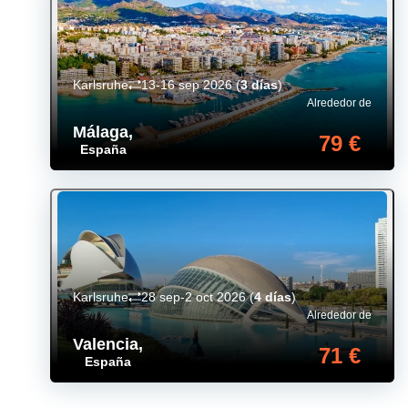
Karlsruhe
13-16 sep 2026
(
3 días
)
Alrededor de
Málaga
,
79 €
España
Karlsruhe
28 sep-2 oct 2026
(
4 días
)
Alrededor de
Valencia
,
71 €
España