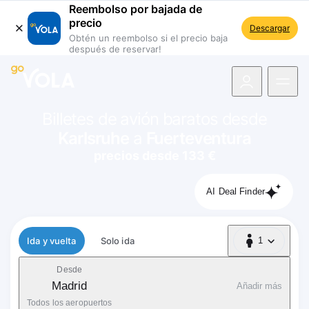
Reembolso por bajada de
precio
Descargar
Obtén un reembolso si el precio baja
después de reservar!
 navegación
Billetes de avión baratos desde
Karlsruhe
a
Fuerteventura
precios desde 133 €
AI Deal Finder
Tipo de vuelo
Ida y vuelta
Solo ida
1
1 Pasajero
Desde
Madrid
Añadir más
Todos los aeropuertos