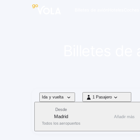
 navegación
Billetes de avión
Hoteles
Coches
Billetes de
Tipo de vuelo
Ida y vuelta
1 Pasajero
1 Pasajero
Desde
Madrid
Añadir más
Todos los aeropuertos