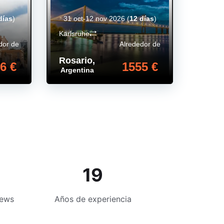
días
)
31 oct-12 nov 2026
(
12 días
)
Karlsruhe
dor de
Alrededor de
Rosario
,
6 €
1555 €
Argentina
19
iews
Años de experiencia