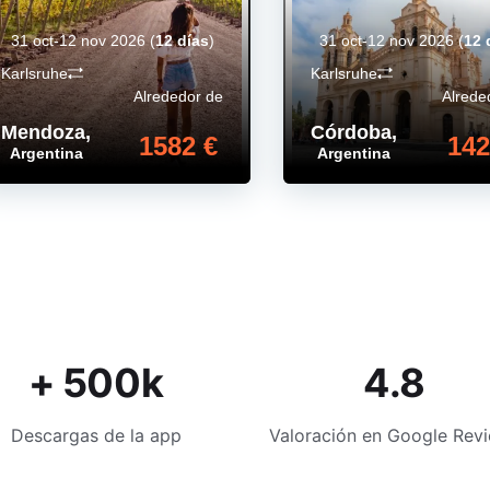
31 oct-12 nov 2026
(
12 días
)
31 oct-12 nov 2026
(
12 
Karlsruhe
Karlsruhe
Alrededor de
Alrede
Mendoza
,
Córdoba
,
1582 €
142
Argentina
Argentina
+ 500k
4.8
Descargas de la app
Valoración en Google Rev