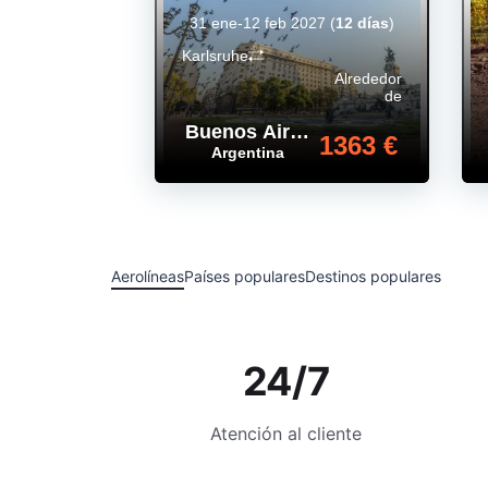
31 ene-12 feb 2027
(
12 días
)
Karlsruhe
Alrededor
de
Buenos Aires
,
1363 €
Argentina
Aerolíneas
Países populares
Destinos populares
24/7
Atención al cliente