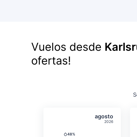
Vuelos desde
Karlsr
ofertas!
S
Temperatura y precipit
Seleccionar a
agosto
2026
48%
Precipitación