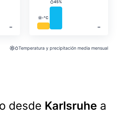
45%
Precipitación
-°C
Temperatura
‐
‐
Temperatura y precipitación media mensual
lo desde
Karlsruhe
a