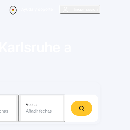
Ayuda y soporte
Iniciar sesión
Karlsruhe
a
Vuelta
echas
Añadir fechas