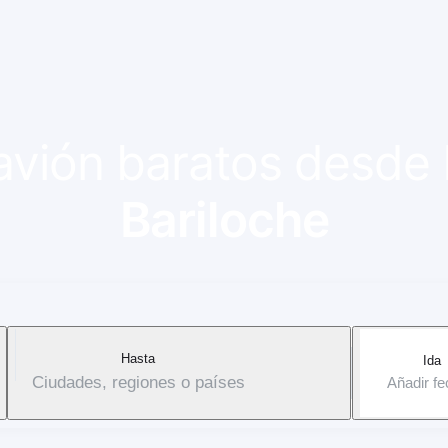
 avión baratos desde
Bariloche
Hasta
Ida
Ciudades, regiones o países
Añadir f