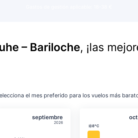
Gastos de gestión aplicable: 18-38 €
uhe – Bariloche
, ¡las mejo
elecciona el mes preferido para los vuelos más barat
ación media mensual
Temperatura y precipitación media m
Temperatura y
gosto
Seleccionar septiembre
septiembre
oct
2026
8°C
Temperatura