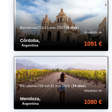
Barcelona
13-21 mar 2027
(
8 días
)
Alrededor de
Córdoba
,
1091 €
Argentina
Barcelona
28 oct-11 nov 2026
(
14 días
)
Alrededor de
Mendoza
,
1080 €
Argentina