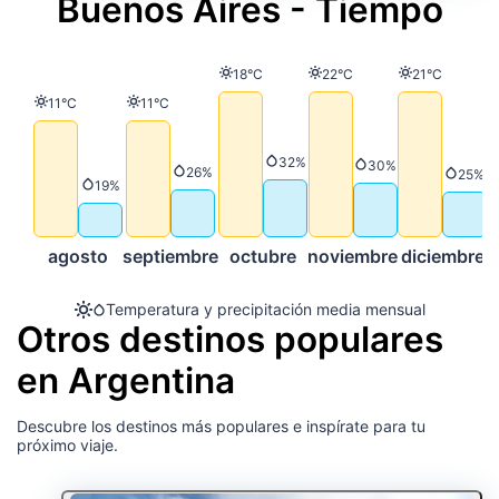
Buenos Aires - Tiempo
Temperatura
Temperatura
Temperatura
18°C
22°C
21°C
Temperatura
Temperatura
11°C
11°C
Precipitación
32%
Precipitación
30%
Precipitación
26%
Preci
25%
Precipitación
19%
agosto
septiembre
octubre
noviembre
diciembre
Temperatura y precipitación media mensual
Otros destinos populares
en Argentina
Descubre los destinos más populares e inspírate para tu
próximo viaje.