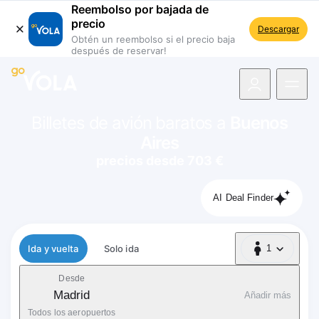
Reembolso por bajada de
precio
Descargar
Obtén un reembolso si el precio baja
después de reservar!
 navegación
Billetes de avión baratos a
Buenos
Aires
precios desde 703 €
AI Deal Finder
Tipo de vuelo
Ida y vuelta
Solo ida
1
1 Pasajero
Desde
Madrid
Añadir más
Todos los aeropuertos