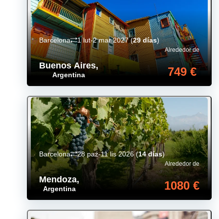
Barcelona
1 lut-2 mar 2027
(
29 días
)
Alrededor de
Buenos Aires
,
749 €
Argentina
Barcelona
28 paź-11 lis 2026
(
14 días
)
Alrededor de
Mendoza
,
1080 €
Argentina