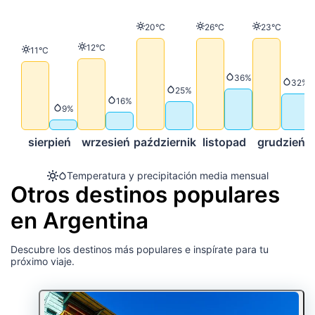
Temperatura
Temperatura
Temperatur
20°C
26°C
23°C
Temperatura
12°C
Temperatura
11°C
Precipitación
36%
Preci
32%
Precipitación
25%
Precipitación
16%
Precipitación
9%
sierpień
wrzesień
październik
listopad
grudzień
Temperatura y precipitación media mensual
Otros destinos populares
en Argentina
Descubre los destinos más populares e inspírate para tu
próximo viaje.