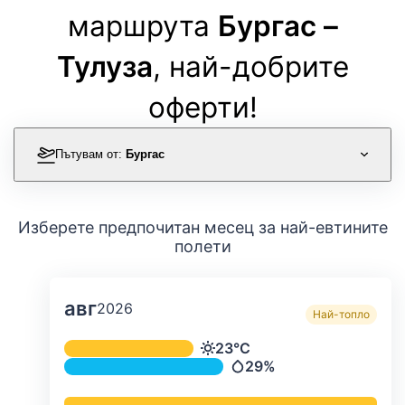
маршрута
Бургас –
Тулуза
, най-добрите
оферти!
Пътувам от:
Бургас
Изберете предпочитан месец за най-евтините
полети
авг
2026
Най-топло
Средна месечна температура и ва
23°C
Температура
29%
Валежи