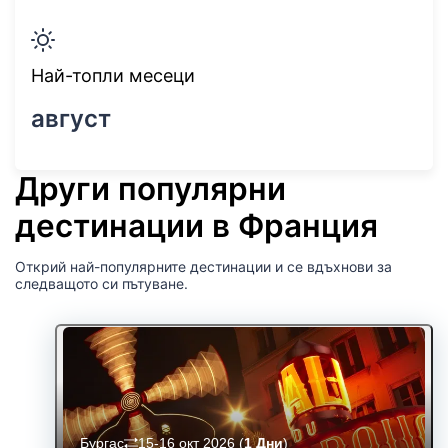
Най-топли месеци
август
Други популярни
дестинации в Франция
Открий най-популярните дестинации и се вдъхнови за
следващото си пътуване.
Бургас
15-16 окт 2026
(
1 Дни
)