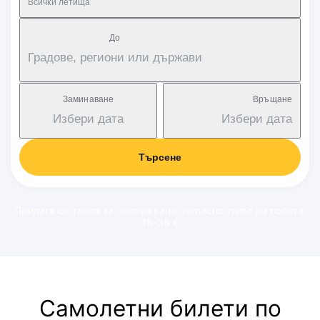
Всички летища
Дo
Градове, региони или държави
Заминаване
Връщане
Избери дата
Избери дата
Търсене
Прилага се такса за обслужване съгласно типът на полета:
18-38 €
Самолетни билети по