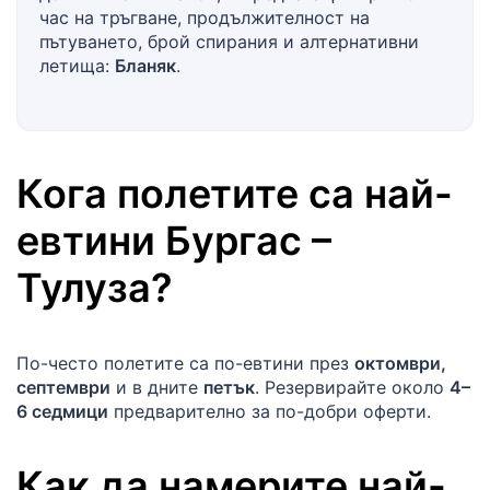
час на тръгване, продължителност на
пътуването, брой спирания и алтернативни
летища:
Бланяк
.
Кога полетите са най-
евтини
Бургас
–
Тулуза
?
По-често полетите са по-евтини през
октомври,
септември
и в дните
петък
. Резервирайте около
4–
6 седмици
предварително за по-добри оферти.
Как да намерите най-