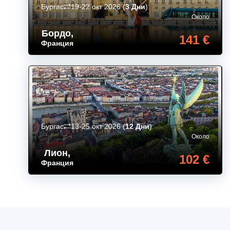
Бургас
19-22 окт 2026
(
3 Дни
)
Около
Бордо
,
141 €
Франция
Бургас
13-25 окт 2026
(
12 Дни
)
Около
Лион
,
102 €
Франция