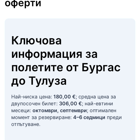
оферти
Ключова
информация за
полетите
от
Бургас
до
Тулуза
Най-ниска цена:
180,00 €
; средна цена за
двупосочен билет:
306,00 €
; най-евтини
месеци:
октомври, септември
; оптимален
момент за резервиране:
4–6 седмици
преди
отпътуване.