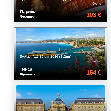
Около
Париж
,
103 €
Франция
Бургас
12-15 окт 2026
(
3 Дни
)
Около
Ниса
,
154 €
Франция