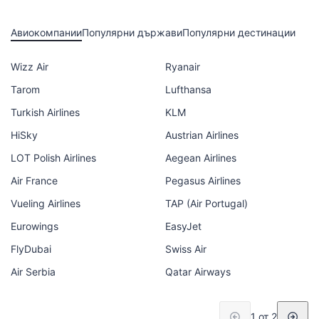
Авиокомпании
Популярни държави
Популярни дестинации
Wizz Air
Ryanair
Tarom
Lufthansa
Turkish Airlines
KLM
HiSky
Austrian Airlines
LOT Polish Airlines
Aegean Airlines
Air France
Pegasus Airlines
Vueling Airlines
TAP (Air Portugal)
Eurowings
EasyJet
FlyDubai
Swiss Air
Air Serbia
Qatar Airways
1 от 2