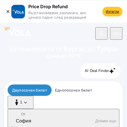
Price Drop Refund
Изтегли
Възстановяваме разликата, ако
цената падне след резервация!
 навигацията
Евтини полети от
Бургас
до
Тулуза
Цени от 117 €
AI Deal Finder
Тип полет
Двупосочен билет
Еднопосочен билет
1
1 Пътник
От
София
Добави още