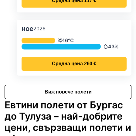
Средна цена
117 €
ное
2026
Средна месечна температура и ва
16°C
Температура
43%
Валежи
Средна цена
260 €
Виж повече полети
Евтини полети от Бургас
до Тулуза – най-добрите
цени, свързващи полети и