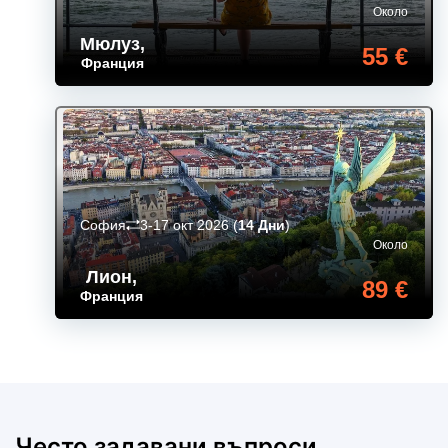
Около
Мюлуз
,
55 €
Франция
София
3-17 окт 2026
(
14 Дни
)
Около
Лион
,
89 €
Франция
Често задавани въпроси