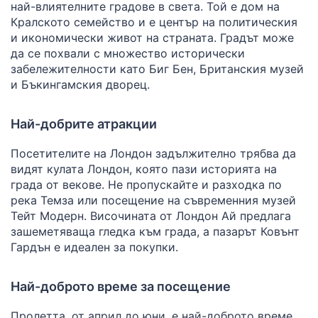
най-влиятелните градове в света. Той е дом на
Кралското семейство и е център на политическия
и икономически живот на страната. Градът може
да се похвали с множество исторически
забележителности като Биг Бен, Британския музей
и Бъкингамския дворец.
Най-добрите атракции
Посетителите на Лондон задължително трябва да
видят кулата Лондон, която пази историята на
града от векове. Не пропускайте и разходка по
река Темза или посещение на съвременния музей
Тейт Модерн. Височината от Лондон Ай предлага
зашеметяваща гледка към града, а пазарът Ковънт
Гардън е идеален за покупки.
Най-доброто време за посещение
Пролетта, от април до юни, е най-доброто време