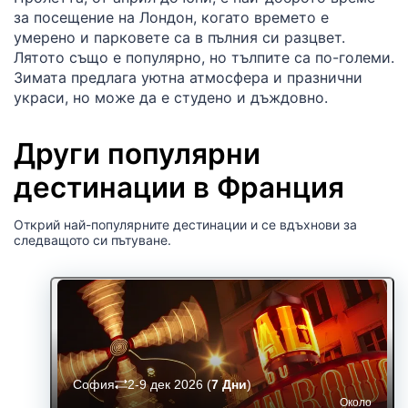
за посещение на Лондон, когато времето е
умерено и парковете са в пълния си разцвет.
Лятото също е популярно, но тълпите са по-големи.
Зимата предлага уютна атмосфера и празнични
украси, но може да е студено и дъждовно.
Други популярни
дестинации в Франция
Открий най-популярните дестинации и се вдъхнови за
следващото си пътуване.
София
2-9 дек 2026
(
7 Дни
)
Около