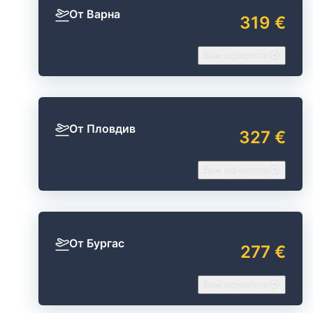
От Варна
319 €
Виж офертите
От Пловдив
327 €
Виж офертите
От Бургас
277 €
Виж офертите