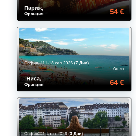
Париж
,
54 €
Франция
София
11-18 сеп 2026
(
7 Дни
)
Около
Ниса
,
64 €
Франция
София
1-4 окт 2026
(
3 Дни
)