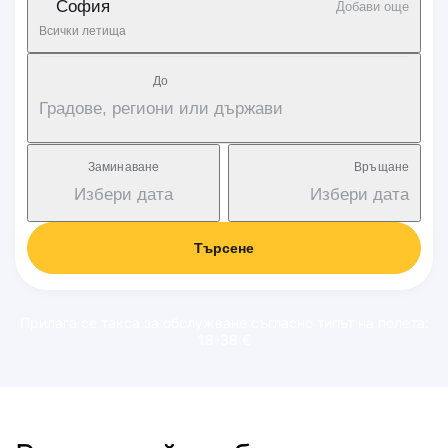
София
Добави още
Всички летища
Дo
Градове, региони или държави
Заминаване
Връщане
Избери дата
Избери дата
Търсене
Прилага се такса за обслужване съгласно типът на полета:
18-38 €