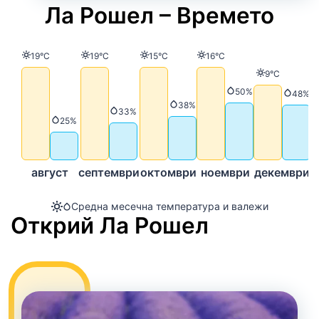
Ла Рошел – Времето
Температура
Температура
Температура
Температура
19°C
19°C
15°C
16°C
Температур
9°C
Валежи
50%
Вале
48%
Валежи
38%
Валежи
33%
Валежи
25%
август
септември
октомври
ноември
декември
Средна месечна температура и валежи
Открий Ла Рошел