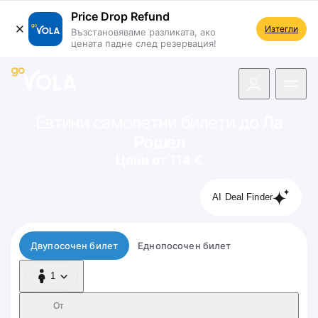
Price Drop Refund
Изтегли
Възстановяваме разликата, ако
цената падне след резервация!
 навигацията
Евтини самолетни билети до
Ла
Рошел
Цени от 114 €
AI Deal Finder
Тип полет
Двупосочен билет
Еднопосочен билет
1
1 Пътник
От