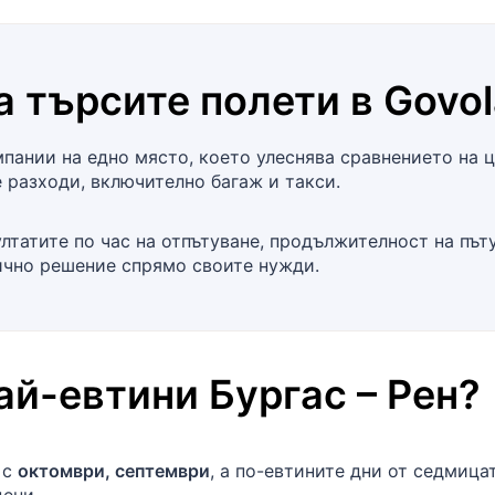
а търсите полети в
Govol
ании на едно място, което улеснява сравнението на ц
 разходи, включително багаж и такси.
лтатите по час на отпътуване, продължителност на път
тично решение спрямо своите нужди.
най-евтини
Бургас
–
Рен
?
 с
октомври, септември
, а по-евтините дни от седмица