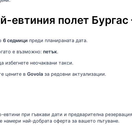
цени.
ай-евтиния полет
Бургас
ло
6 седмици
преди планираната дата.
огато е възможно:
петък
.
да избегнете неочаквани такси.
те цените в
Govola
за редовни актуализации.
о-евтини при гъвкави дати и предварителна резерваци
се намери най-добрата оферта за вашето пътуване.