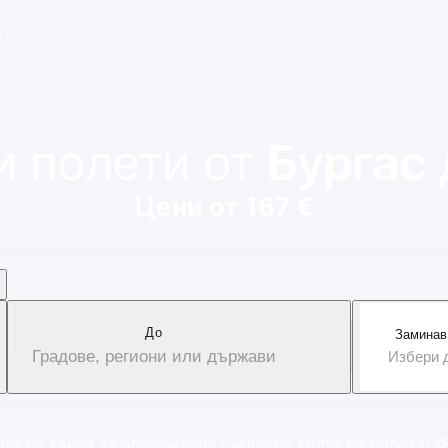
и
и полети от
Бургас
Цени от 167 €
Дo
Заминав
Градове, региони или държави
Избери 
га се такса за обслужване съгласно типът на полета: 1