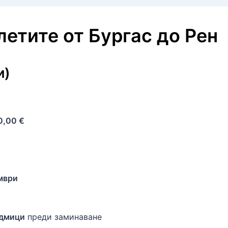
олетите
от
Бургас
до
Рен
и)
0,00 €
мври
едмици
преди заминаване