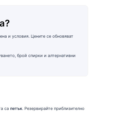
a
?
ена и условия. Цените се обновяват
уването, брой спирки и алтернативни
та са
петък
. Резервирайте приблизително