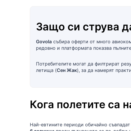
Защо си струва д
Govola
събира оферти от много авиокомп
редовно и платформата показва пълните
Потребителите могат да филтрират резу
летища (
Сен Жак
), за да намерят прак
Кога полетите са 
Най-евтините периоди обичайно съвпадат