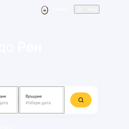
Помощ
Вход
до
Рен
ане
Връщане
дата
Избери дата
8-38 €