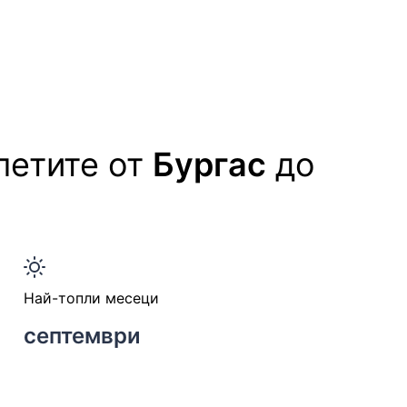
летите от
Бургас
до
Най-топли месеци
септември