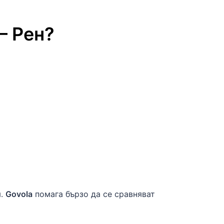
–
Рен
?
я.
Govola
помага бързо да се сравняват