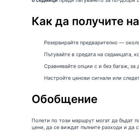
6 седмици
преди пътуването за по-добри 
Как да получите н
Резервирайте предварително — око
Пътувайте в средата на седмицата, к
Сравнявайте опции с и без багаж, за 
Настройте ценови сигнали или следе
Обобщение
Полети по този маршрут могат да бъдат п
цени, да се виждат пълните разходи и да 