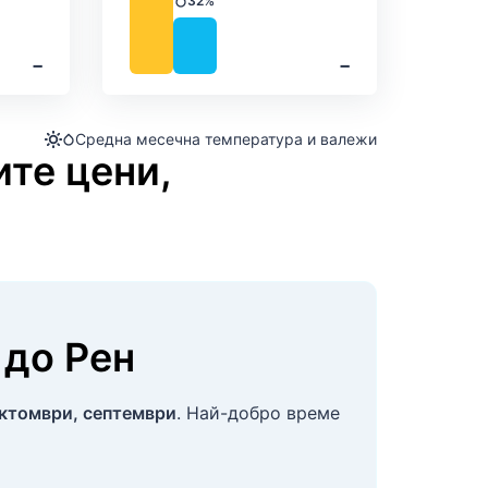
32%
Валежи
‐
‐
Средна месечна температура и валежи
ите цени,
до
Рен
ктомври, септември
. Най-добро време