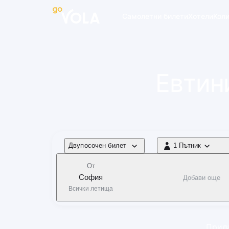
 навигацията
Самолетни билети
Хотели
Кол
Евтин
Тип полет
Двупосочен билет
1 Пътник
1 Пътник
От
София
Добави още
Всички летища
Прила