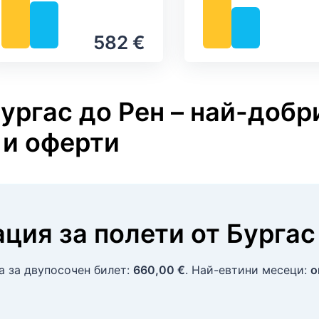
Валежи
582 €
ургас до Рен – най-добр
 и оферти
ция за полети
от
Бургас
на за двупосочен билет:
660,00 €
. Най-евтини месеци:
о