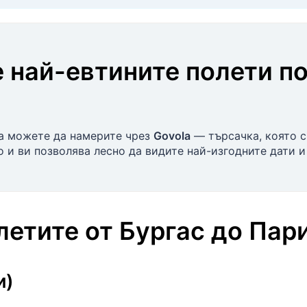
 най-евтините полети п
а можете да намерите чрез
Govola
— търсачка, която 
 и ви позволява лесно да видите най-изгодните дати и
олетите
от
Бургас
до
Пар
и)