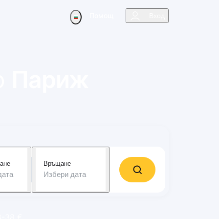
Помощ
Вход
о
Париж
ане
Връщане
дата
Избери дата
8-38 €