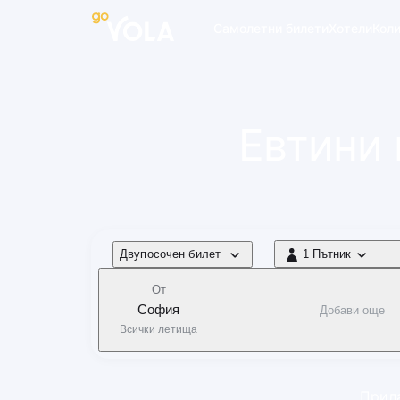
 навигацията
Самолетни билети
Хотели
Кол
Евтини 
Тип полет
Двупосочен билет
1 Пътник
1 Пътник
От
София
Добави още
Всички летища
Прила