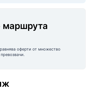
о маршрута
сравнява оферти от множество
 превозвачи.
иж