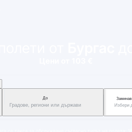
и
полети от
Бургас
д
Цени от 103 €
Дo
Заминав
Градове, региони или държави
Избери 
га се такса за обслужване съгласно типът на полета: 1