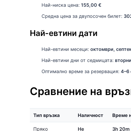
Най-ниска цена:
155,00 €
Средна цена за двупосочен билет:
30
Най-евтини дати
Най-евтини месеци:
октомври, септе
Най-евтини дни от седмицата:
вторн
Оптимално време за резервация:
4–6
Сравнение на връз
Тип връзка
Наличност
Време н
Пряко
Не
3h 20m