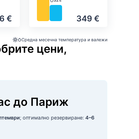
32%
Валежи
6 €
349 €
Средна месечна температура и валежи
обрите цени,
ас
до
Париж
птември
; оптимално резервиране:
4–6