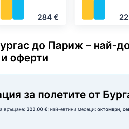
284 €
22
Бургас до Париж – най-д
 и оферти
ция за полетите
от
Бург
за връщане:
302,00 €
; най-евтини месеци:
октомври, се