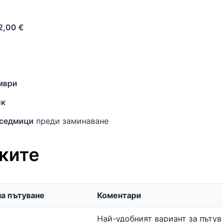
2,00 €
мври
ик
 седмици
преди заминаване
ките
а пътуване
Коментари
Най-удобният вариант за пътув