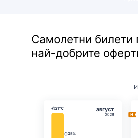
Самолетни билети
най-добрите оферт
И
Средна месечна темпе
Избери авгус
21°C
август
Температура
2026
35%
Валежи