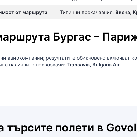
имост от маршрута
Типични прекачвания:
Виена, К
маршрута
Бургас
–
Пари
чни авиокомпании; резултатите обикновено включват к
ък с наличните превозвачи:
Transavia, Bulgaria Air
.
а търсите полети в
Govol