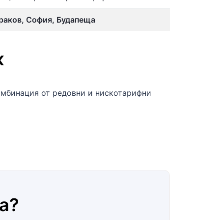
раков, София, Будапеща
ж
омбинация от редовни и нискотарифни
a
?