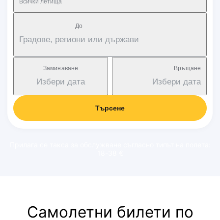
Всички летища
Дo
Градове, региони или държави
Заминаване
Връщане
Избери дата
Избери дата
Търсене
Прилага се такса за обслужване съгласно типът на полета:
18-38 €
Самолетни билети по