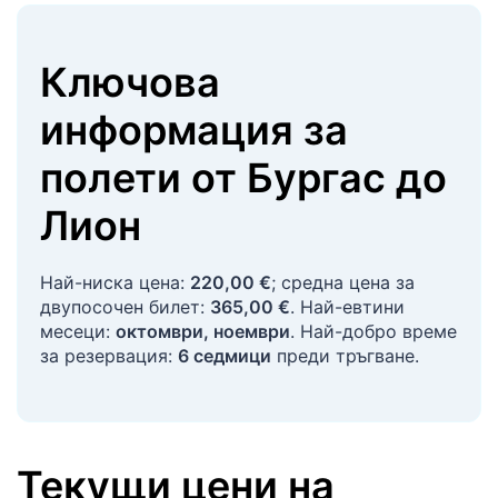
Ключова
информация за
полети
от
Бургас
до
Лион
Най-ниска цена:
220,00 €
; средна цена за
двупосочен билет:
365,00 €
. Най-евтини
месеци:
октомври, ноември
. Най-добро време
за резервация:
6 седмици
преди тръгване.
Текущи цени на