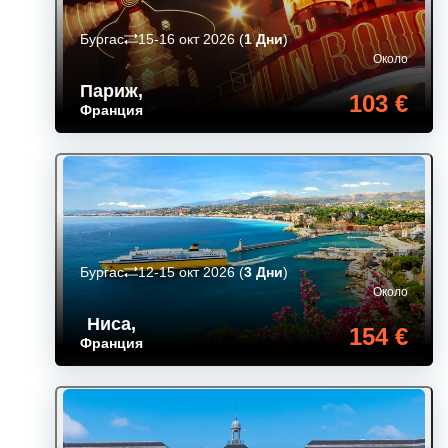
Бургас
15-16 окт 2026
(
1 Дни
)
Около
Париж
,
103 €
Франция
Бургас
12-15 окт 2026
(
3 Дни
)
Около
Ниса
,
154 €
Франция