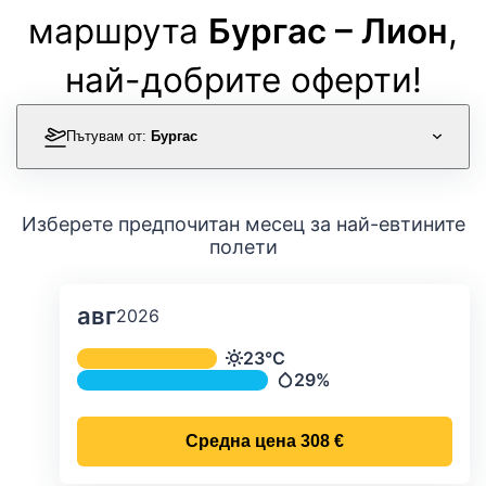
маршрута
Бургас – Лион
,
най-добрите оферти!
Пътувам от:
Бургас
Изберете предпочитан месец за най-евтините
полети
авг
2026
Средна месечна температура и ва
23°C
Температура
29%
Валежи
Средна цена
308 €