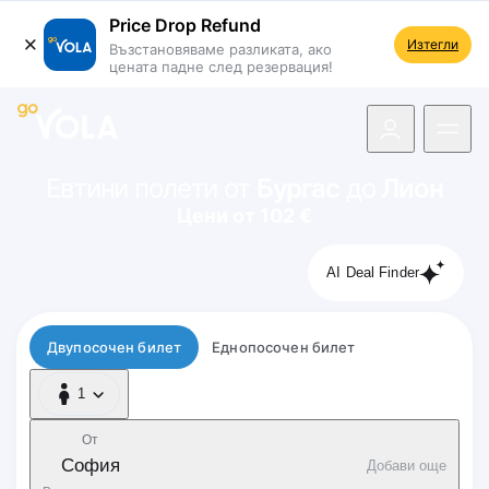
Price Drop Refund
Изтегли
Възстановяваме разликата, ако
цената падне след резервация!
 навигацията
Евтини полети от
Бургас
до
Лион
Цени от 102 €
AI Deal Finder
Тип полет
Двупосочен билет
Еднопосочен билет
1
1 Пътник
От
София
Добави още