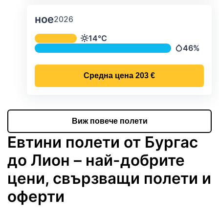
ное
2026
Средна месечна температура и ва
14°C
Температура
46%
Валежи
Средна цена
203 €
Виж повече полети
Евтини полети от Бургас
до Лион – най-добрите
цени, свързващи полети и
оферти