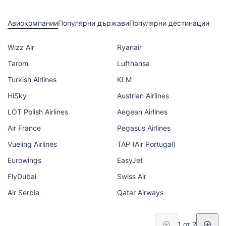
Авиокомпании
Популярни държави
Популярни дестинации
Wizz Air
Ryanair
Tarom
Lufthansa
Turkish Airlines
KLM
HiSky
Austrian Airlines
LOT Polish Airlines
Aegean Airlines
Air France
Pegasus Airlines
Vueling Airlines
TAP (Air Portugal)
Eurowings
EasyJet
FlyDubai
Swiss Air
Air Serbia
Qatar Airways
1 от 2