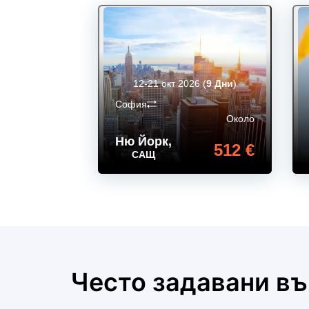
12-21 окт 2026
(
9 Дни
)
София
Около
Ню Йорк
,
512 €
САЩ
Често задавани в