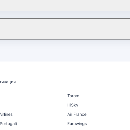
тинации
Tarom
HiSky
irlines
Air France
 Portugal)
Eurowings