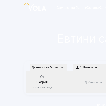
 навигацията
Самолетни билети
Хотели
Кол
Евтини 
Тип полет
Двупосочен билет
1 Пътник
1 Пътник
От
София
Добави още
Всички летища
Прила