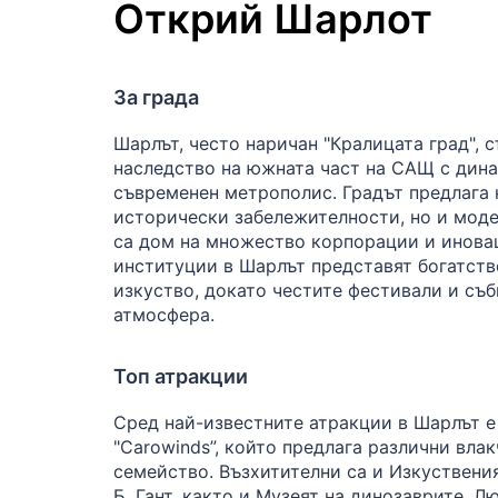
Открий Шарлот
За града
Шарлът, често наричан "Кралицата град", с
наследство на южната част на САЩ с дин
съвременен метрополис. Градът предлага 
исторически забележителности, но и моде
са дом на множество корпорации и иновац
институции в Шарлът представят богатств
изкуство, докато честите фестивали и съ
атмосфера.
Топ атракции
Сред най-известните атракции в Шарлът е
"Carowinds”, който предлага различни вла
семейство. Възхитителни са и Изкуствени
Б. Гант, както и Музеят на динозаврите. 