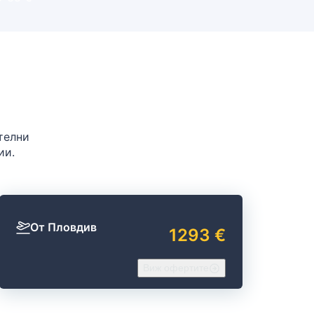
телни
ии.
От Пловдив
1293 €
Виж офертите