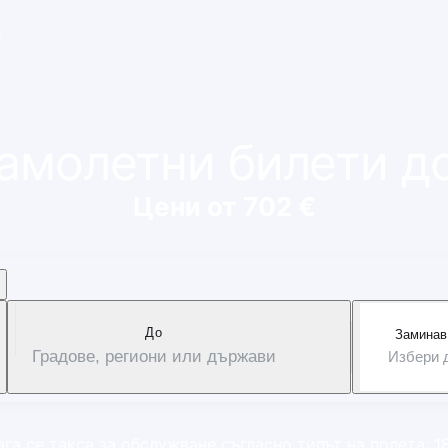
и
самолетни билети д
Цени от 702 €
Дo
Заминав
Градове, региони или държави
Избери 
га се такса за обслужване съгласно типът на полета: 1