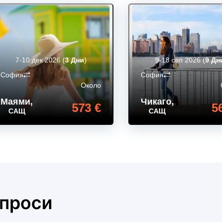
7-10 дек 2026
(
3 Дни
)
9-18 сеп 2026
(
9 Дн
София
София
Около
Маями
,
Чикаго
,
573 €
5
САЩ
САЩ
ъпроси