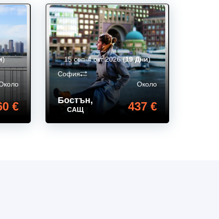
и
)
15 сеп-4 окт 2026
(
19 Дни
)
София
Около
Около
Бостън
,
60 €
437 €
САЩ