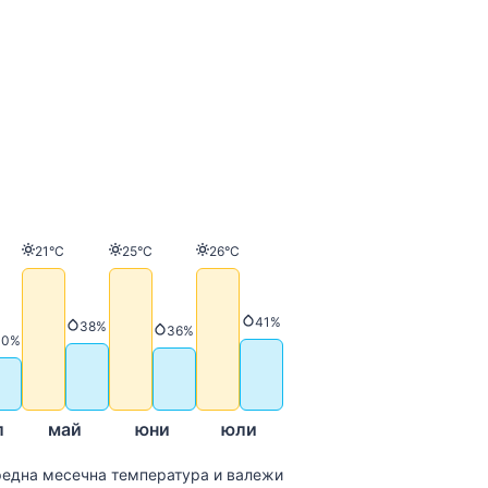
Температура
Температура
Температура
21°C
25°C
26°C
атура
Валежи
41%
Валежи
38%
Валежи
36%
Валежи
30%
л
май
юни
юли
една месечна температура и валежи