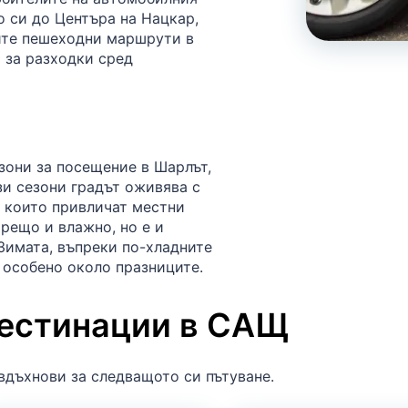
о си до Центъра на Нацкар,
ните пешеходни маршрути в
 за разходки сред
зони за посещение в Шарлът,
зи сезони градът оживява с
 които привличат местни
рещо и влажно, но е и
Зимата, въпреки по-хладните
 особено около празниците.
дестинации в САЩ
вдъхнови за следващото си пътуване.