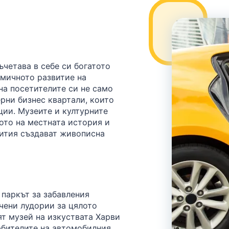
ъчетава в себе си богатото
амичното развитие на
на посетителите си не само
рни бизнес квартали, които
ии. Музеите и културните
ото на местната история и
бития създават живописна
 паркът за забавления
кчени лудории за цялото
ят музей на изкуствата Харви
Любителите на автомобилния