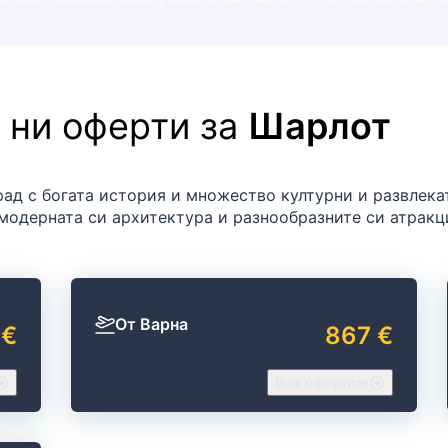
 ни оферти за
Шарлот
рад с богата история и множество културни и развлека
модерната си архитектура и разнообразните си атракц
От Варна
 €
867 €
Виж офертите