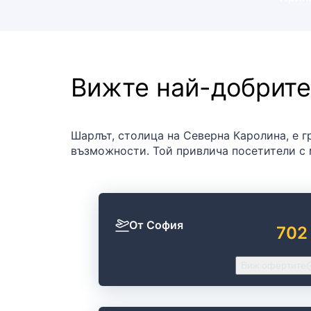
Вижте най-добрите
Шарлът, столица на Северна Каролина, е г
възможности. Той привлича посетители с 
От София
702
Виж офертите