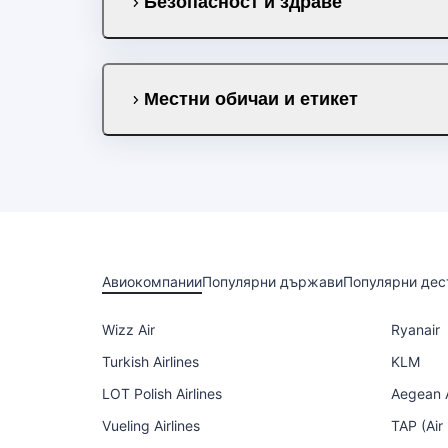
Безопасност и здраве
Местни обичаи и етикет
Авиокомпании
Популярни държави
Популярни дес
Wizz Air
Ryanair
Turkish Airlines
KLM
LOT Polish Airlines
Aegean A
Vueling Airlines
TAP (Air