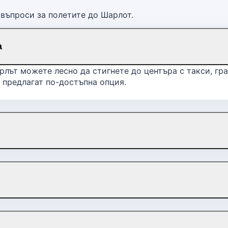
 въпроси за полетите до Шарлот.
а
ът можете лесно да стигнете до центъра с такси, град
е предлагат по-достъпна опция.