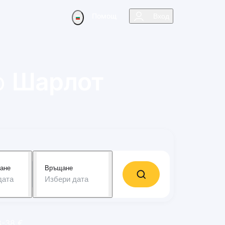
Помощ
Вход
о
Шарлот
ане
Връщане
дата
Избери дата
8-38 €