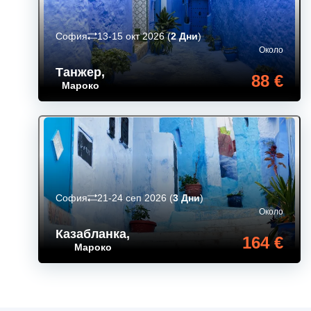
София
13-15 окт 2026
(
2 Дни
)
Около
Танжер
,
88 €
Мароко
София
21-24 сеп 2026
(
3 Дни
)
Около
Казабланка
,
164 €
Мароко