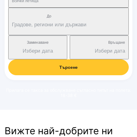
Всички летища
Дo
Градове, региони или държави
Заминаване
Връщане
Избери дата
Избери дата
Търсене
Прилага се такса за обслужване съгласно типът на полета:
18-38 €
Вижте най-добрите ни