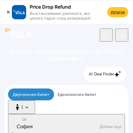
Price Drop Refund
Изтегли
Възстановяваме разликата, ако
цената падне след резервация!
 навигацията
Евтини самолетни билети до
Рабат
Цени от 85 €
AI Deal Finder
Тип полет
Двупосочен билет
Еднопосочен билет
1
1 Пътник
От
София
Добави още