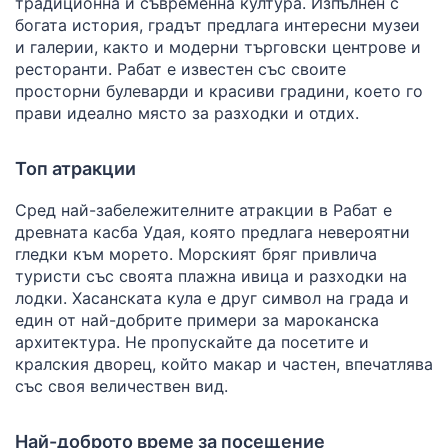
традиционна и съвременна култура. Изпълнен с
богата история, градът предлага интересни музеи
и галерии, както и модерни търговски центрове и
ресторанти. Рабат е известен със своите
просторни булеварди и красиви градини, което го
прави идеално място за разходки и отдих.
Топ атракции
Сред най-забележителните атракции в Рабат е
древната касба Удая, която предлага невероятни
гледки към морето. Морският бряг привлича
туристи със своята плажна ивица и разходки на
лодки. Хасанската кула е друг символ на града и
един от най-добрите примери за мароканска
архитектура. Не пропускайте да посетите и
кралския дворец, който макар и частен, впечатлява
със своя величествен вид.
Най-доброто време за посещение