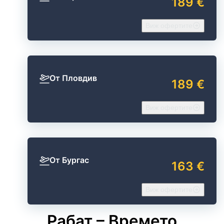
189 €
Виж офертите
От Пловдив
189 €
Виж офертите
От Бургас
163 €
Виж офертите
Рабат – Времето