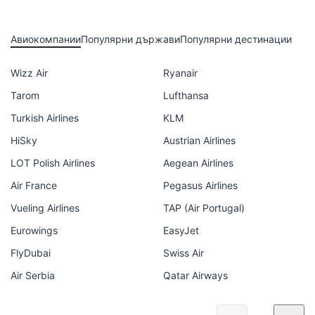
Авиокомпании
Популярни държави
Популярни дестинации
Wizz Air
Ryanair
Tarom
Lufthansa
Turkish Airlines
KLM
HiSky
Austrian Airlines
LOT Polish Airlines
Aegean Airlines
Air France
Pegasus Airlines
Vueling Airlines
TAP (Air Portugal)
Eurowings
EasyJet
FlyDubai
Swiss Air
Air Serbia
Qatar Airways