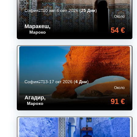
София
10 авг-4 сеп 2026
(
25 Дни
)
Около
Маракеш
,
54 €
Мароко
София
13-17 окт 2026
(
4 Дни
)
Около
Агадир
,
91 €
Мароко