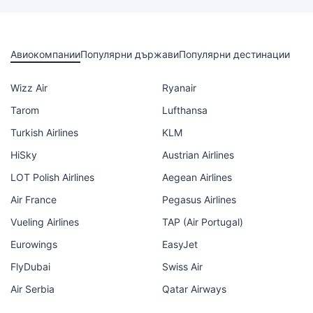
Авиокомпании
Популярни държави
Популярни дестинации
Wizz Air
Ryanair
Tarom
Lufthansa
Turkish Airlines
KLM
HiSky
Austrian Airlines
LOT Polish Airlines
Aegean Airlines
Air France
Pegasus Airlines
Vueling Airlines
TAP (Air Portugal)
Eurowings
EasyJet
FlyDubai
Swiss Air
Air Serbia
Qatar Airways