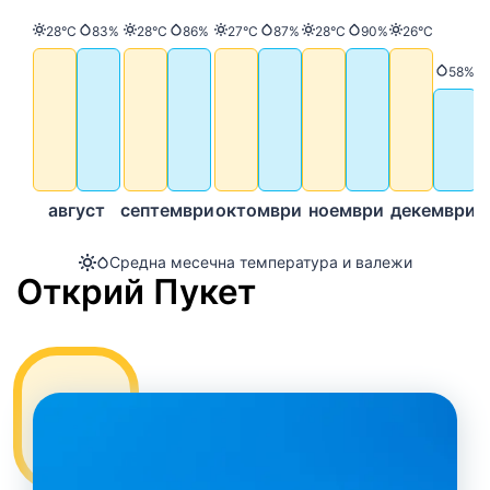
Температура
Валежи
Температура
Валежи
Температура
Валежи
Температура
Валежи
Температур
28°C
83%
28°C
86%
27°C
87%
28°C
90%
26°C
Вале
58%
август
септември
октомври
ноември
декември
Средна месечна температура и валежи
Открий Пукет