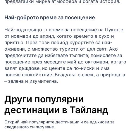
предлагайки мирна атмосфера и богата история.
Най-доброто време за посещение
Най-подходящото време за посещение на Пукет е
от ноември до април, когато времето е сухо и
приятно. През този период курортите са най-
оживени, с множество туристи от цял свят. Ако
предпочитате да избягвате тълпите, помислете за
посещение през месеците май до октомври, когато
валят дъждове, но цените са по-ниски и има
повече спокойствие. Въздухът е свеж, а природата
– зелена и изумителна.
Други популярни
дестинации в Тайланд
Открий най-популярните дестинации и се вдъхнови за
следващото си пътуване.