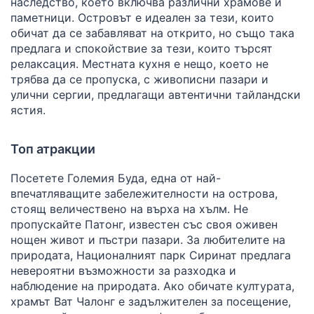
наследство, което включва различни храмове и
паметници. Островът е идеален за тези, които
обичат да се забавляват на открито, но също така
предлага и спокойствие за тези, които търсят
релаксация. Местната кухня е нещо, което не
трябва да се пропуска, с живописни пазари и
улични сергии, предлагащи автентични тайландски
ястия.
Топ атракции
Посетете Големия Буда, една от най-
впечатляващите забележителности на острова,
стоящ величествено на върха на хълм. Не
пропускайте Патонг, известен със своя оживен
нощен живот и пъстри пазари. За любителите на
природата, Националният парк Сиринат предлага
невероятни възможности за разходка и
наблюдение на природата. Ако обичате културата,
храмът Ват Чалонг е задължителен за посещение,