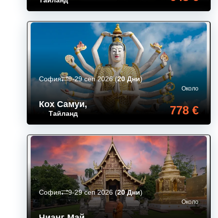
Тайланд
София
9-29 сеп 2026
(
20 Дни
)
Около
Кох Самуи
,
778 €
Тайланд
София
9-29 сеп 2026
(
20 Дни
)
Около
Чианг Май
,