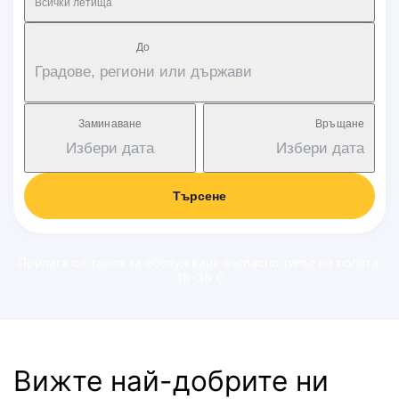
Всички летища
Дo
Градове, региони или държави
Заминаване
Връщане
Избери дата
Избери дата
Търсене
Прилага се такса за обслужване съгласно типът на полета:
18-38 €
Вижте най-добрите ни