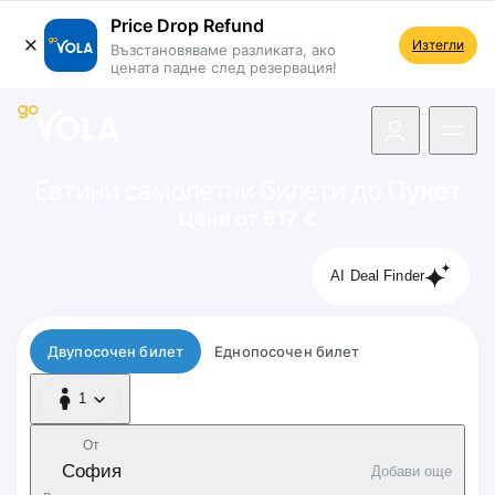
Price Drop Refund
Изтегли
Възстановяваме разликата, ако
цената падне след резервация!
 навигацията
Евтини самолетни билети до
Пукет
Цени от 617 €
AI Deal Finder
Тип полет
Двупосочен билет
Еднопосочен билет
1
1 Пътник
От
София
Добави още