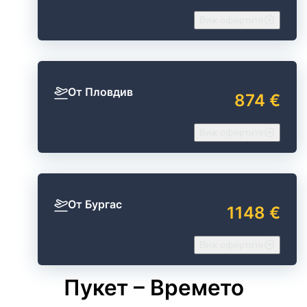
Виж офертите
От Пловдив
874 €
Виж офертите
От Бургас
1148 €
Виж офертите
Пукет – Времето