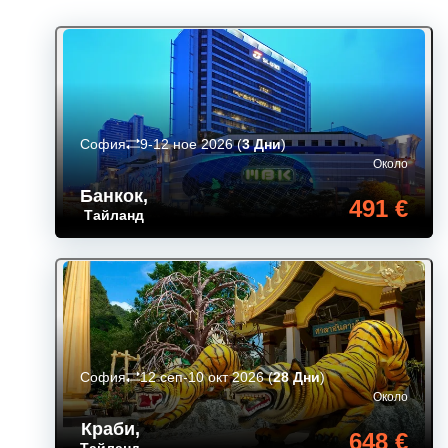
София
9-12 ное 2026
(
3 Дни
)
Около
Банкок
,
491 €
Тайланд
София
12 сеп-10 окт 2026
(
28 Дни
)
Около
Краби
,
648 €