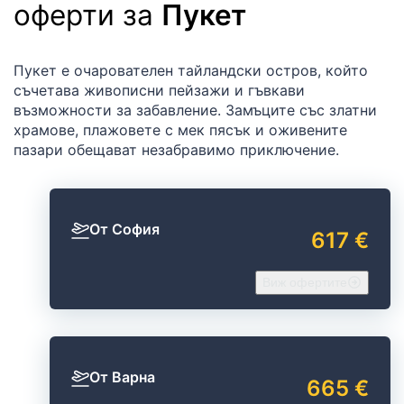
оферти за
Пукет
Пукет е очарователен тайландски остров, който
съчетава живописни пейзажи и гъвкави
възможности за забавление. Замъците със златни
храмове, плажовете с мек пясък и оживените
пазари обещават незабравимо приключение.
От София
617 €
Виж офертите
От Варна
665 €