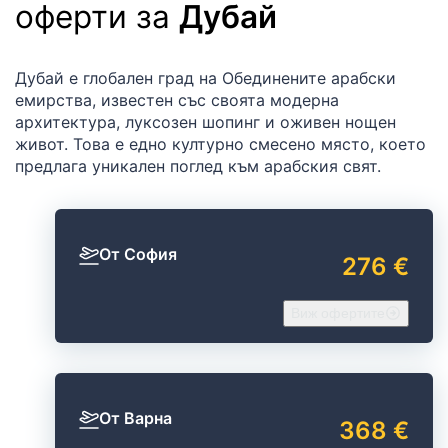
оферти за
Дубай
Дубай е глобален град на Обединените арабски
емирства, известен със своята модерна
архитектура, луксозен шопинг и оживен нощен
живот. Това е едно културно смесено място, което
предлага уникален поглед към арабския свят.
От София
276 €
Виж офертите
От Варна
368 €