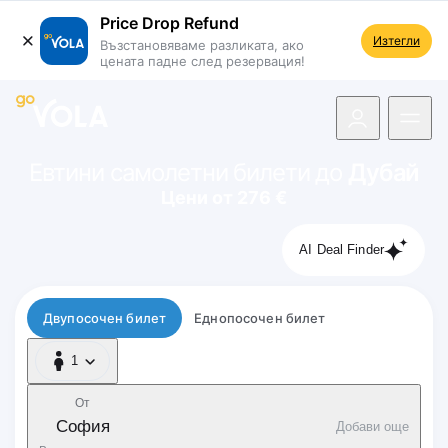
Price Drop Refund
Изтегли
Възстановяваме разликата, ако
цената падне след резервация!
 навигацията
Евтини самолетни билети до
Дубай
Цени от 276 €
AI Deal Finder
Тип полет
Двупосочен билет
Еднопосочен билет
1
1 Пътник
От
София
Добави още