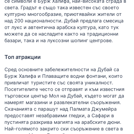
се символи е Бурж Халифа, най-високата сграда в
света. Градът е също така известен със своето
културно многообразие, приютявайки жители от
над 200 националности. Дубай предлага смесица
от лукс и автентична арабска култура, като тук
можете да се насладите както на традиционни
базари, така и на луксозни шопинг центрове.
Топ атракции
Сред основните забележителности на Дубай са
Бурж Халифа и Плаващите водни фонтани, които
привличат туристите със своята уникалност.
Посетителите често се отправят и към известния
търговски център Мол на Дубай, където могат да
намерят магазини и развлекателни съоръжения.
Скачанията с парашут над Палмата Джумейра
предоставят незабравими гледки, а Сафари в
пустинята разкрива магията на арабските дюни.
Най-голямото закрито ски съоръжение в света в