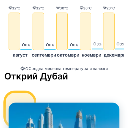
Температура
Температура
Температура
Температура
Температу
32°C
32°C
30°C
30°C
23°C
Валежи
Вал
3%
3%
Валежи
Валежи
Валежи
0%
0%
0%
август
септември
октомври
ноември
декември
Средна месечна температура и валежи
Открий Дубай