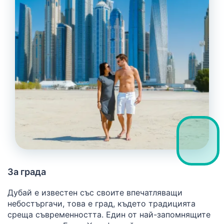
За града
Дубай е известен със своите впечатляващи
небостъргачи, това е град, където традицията
среща съвременността. Един от най-запомнящите