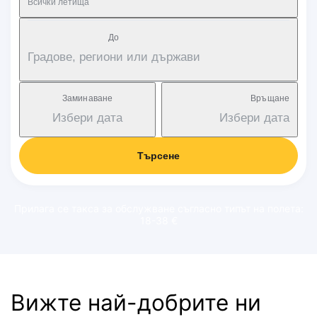
Всички летища
Дo
Градове, региони или държави
Заминаване
Връщане
Избери дата
Избери дата
Търсене
Прилага се такса за обслужване съгласно типът на полета:
18-38 €
Вижте най-добрите ни