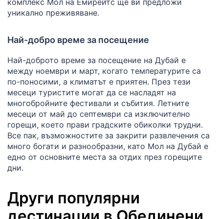
комплекс Мол на Емирейтс ще ви предложи
уникално преживяване.
Най-добро време за посещение
Най-доброто време за посещение на Дубай е
между ноември и март, когато температурите са
по-поносими, а климатът е приятен. През тези
месеци туристите могат да се насладят на
многобройните фестивали и събития. Летните
месеци от май до септември са изключително
горещи, което прави градските обиколки трудни.
Все пак, възможностите за закрити развлечения са
много богати и разнообразни, като Мол на Дубай е
едно от основните места за отдих през горещите
дни.
Други популярни
дестинации в Обединени