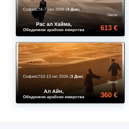
София
4-7 сеп 2026
(
3 Дни
)
Около
Рас ал Хайма
,
613 €
Обединени арабски емирства
София
10-13 окт 2026
(
3 Дни
)
Около
Ал Айн
,
360 €
Обединени арабски емирства