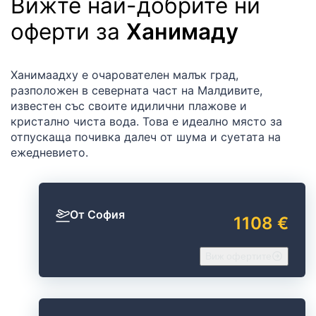
Вижте най-добрите ни
оферти за
Ханимаду
Ханимаадху е очарователен малък град,
разположен в северната част на Малдивите,
известен със своите идилични плажове и
кристално чиста вода. Това е идеално място за
отпускаща почивка далеч от шума и суетата на
ежедневието.
От София
1108 €
Виж офертите