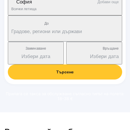
София
Добави още
Всички летища
Дo
Градове, региони или държави
Заминаване
Връщане
Избери дата
Избери дата
Търсене
Прилага се такса за обслужване съгласно типът на полета:
18-38 €