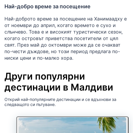
Най-добро време за посещение
Най-доброто време за посещение на Ханимаадху е
от ноември до април, когато времето е сухо и
слънчево. Това е и високият туристически сезон,
когато островът приветства посетители от цял
свят. През май до октомври може да се очакват
по-чести дъждове, но този период предлага по-
ниски цени и по-малко хора.
Други популярни
дестинации в Малдиви
Открий най-популярните дестинации и се вдъхнови за
следващото си пътуване.