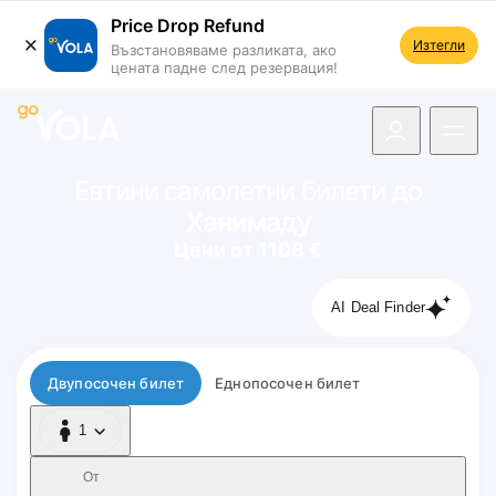
Price Drop Refund
Изтегли
Възстановяваме разликата, ако
цената падне след резервация!
 навигацията
Евтини самолетни билети до
Ханимаду
Цени от 1108 €
AI Deal Finder
Тип полет
Двупосочен билет
Еднопосочен билет
1
1 Пътник
От