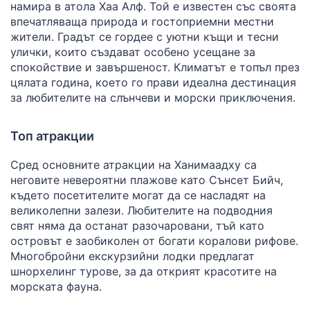
намира в атола Хаа Алф. Той е известен със своята
впечатляваща природа и гостоприемни местни
жители. Градът се гордее с уютни къщи и тесни
улички, които създават особено усещане за
спокойствие и завършеност. Климатът е топъл през
цялата година, което го прави идеална дестинация
за любителите на слънчеви и морски приключения.
Топ атракции
Сред основните атракции на Ханимаадху са
неговите невероятни плажове като Сънсет Бийч,
където посетителите могат да се насладят на
великолепни залези. Любителите на подводния
свят няма да останат разочаровани, тъй като
островът е заобиколен от богати коралови рифове.
Многобройни екскурзийни лодки предлагат
шнорхелинг турове, за да открият красотите на
морската фауна.