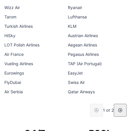
Wizz Air
Ryanair
Tarom
Lufthansa
Turkish Airlines
KLM
HiSky
Austrian Airlines
LOT Polish Airlines
Aegean Airlines
Air France
Pegasus Airlines
Vueling Airlines
TAP (Air Portugal)
Eurowings
EasyJet
FlyDubai
Swiss Air
Air Serbia
Qatar Airways
1 от 2