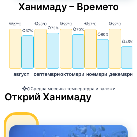
Ханимаду – Времето
Температура
Температура
Температура
Температура
Температур
27°C
28°C
27°C
27°C
27°C
Валежи
73%
Валежи
70%
Валежи
67%
Валежи
60%
Вале
45%
август
септември
октомври
ноември
декември
Средна месечна температура и валежи
Открий Ханимаду