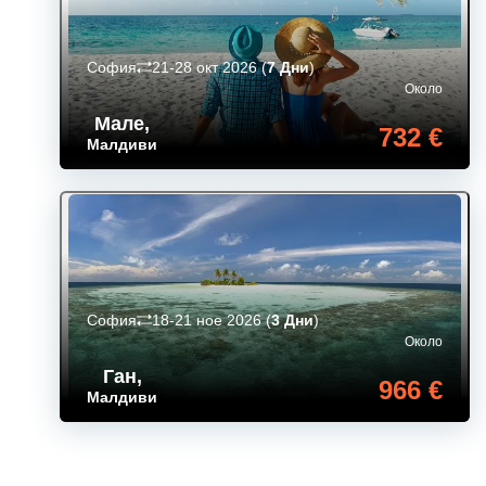
София
21-28 окт 2026
(
7 Дни
)
Около
Мале
,
732 €
Малдиви
София
18-21 ное 2026
(
3 Дни
)
Около
Ган
,
966 €
Малдиви