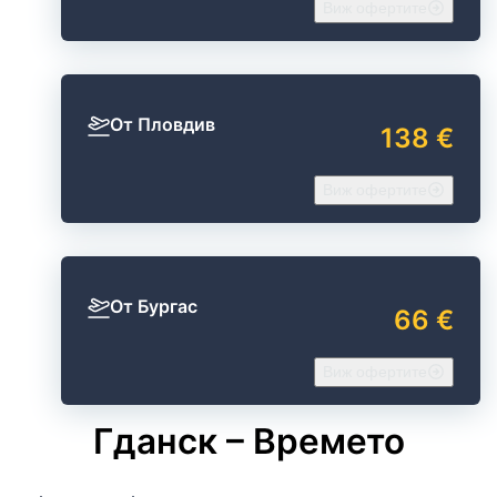
Виж офертите
От Пловдив
138 €
Виж офертите
От Бургас
66 €
Виж офертите
Гданск – Времето