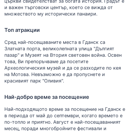
църкви свидетелстват за богата история. Градът е
и важен търговски център, което се вижда от
множеството му исторически панаири.
Топ атракции
Сред най-посещаваните места в Гданск са
Златната порта, великолепната улица "Дългият
пазар" и Музеят на Втория световен война. Освен
това, Ви препоръчваме да посетите
Археологическия музей и да се разходите по кея
на Мотова. Невъзможно е да пропуснете и
красивият парк "Оливия".
Най-добро време за посещение
Най-подходящото време за посещение на Гданск е
в периода от май до септември, когато времето е
по-топло и приятно. Август е най-посещаванният
месец, поради многобройните фестивали и