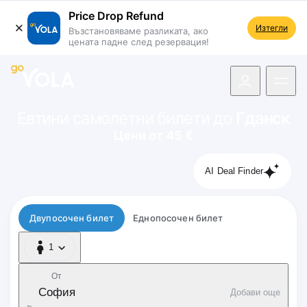
Price Drop Refund
Изтегли
Възстановяваме разликата, ако
цената падне след резервация!
 навигацията
Евтини самолетни билети до
Гданск
Цени от 45 €
AI Deal Finder
Тип полет
Двупосочен билет
Еднопосочен билет
1
1 Пътник
От
София
Добави още