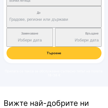
Всички летища
Дo
Градове, региони или държави
Заминаване
Връщане
Избери дата
Избери дата
Търсене
Прилага се такса за обслужване съгласно типът на полета:
18-38 €
Вижте най-добрите ни