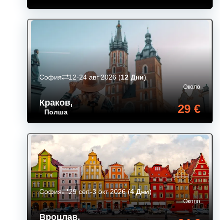
София
12-24 авг 2026
(
12 Дни
)
Около
Краков
,
29 €
Полша
София
29 сеп-3 окт 2026
(
4 Дни
)
Около
Вроцлав
,