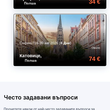
34 €
Полша
София
16-20 авг 2026
(
4 Дни
)
Около
Катовице
,
74 €
Полша
Често задавани въпроси
Прочетете някои от най-често задаваните въпроси за