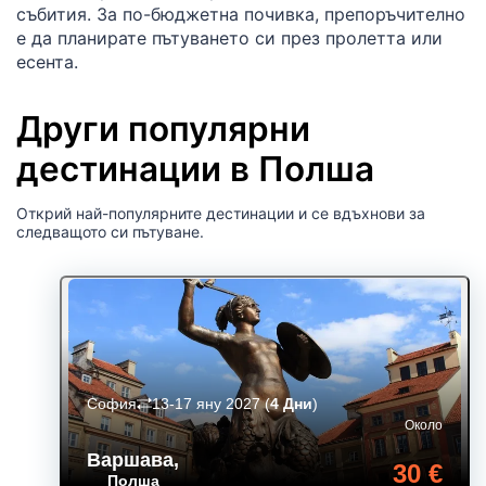
събития. За по-бюджетна почивка, препоръчително
е да планирате пътуването си през пролетта или
есента.
Други популярни
дестинации в Полша
Открий най-популярните дестинации и се вдъхнови за
следващото си пътуване.
София
13-17 яну 2027
(
4 Дни
)
Около
Варшава
,
30 €
Полша