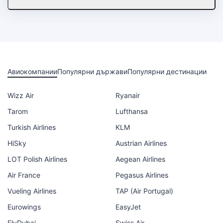
Авиокомпании
Популярни държави
Популярни дестинации
Wizz Air
Ryanair
Tarom
Lufthansa
Turkish Airlines
KLM
HiSky
Austrian Airlines
LOT Polish Airlines
Aegean Airlines
Air France
Pegasus Airlines
Vueling Airlines
TAP (Air Portugal)
Eurowings
EasyJet
FlyDubai
Swiss Air