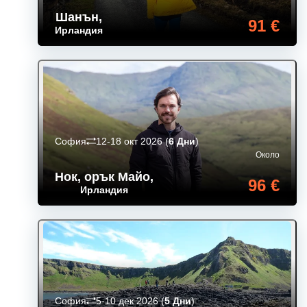
Шанън
,
91 €
Ирландия
София
12-18 окт 2026
(
6 Дни
)
Около
Нок, орък Майо
,
96 €
Ирландия
София
5-10 дек 2026
(
5 Дни
)