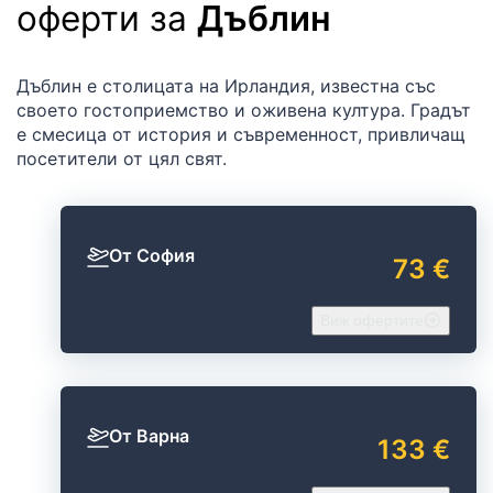
оферти за
Дъблин
Дъблин е столицата на Ирландия, известна със
своето гостоприемство и оживена култура. Градът
е смесица от история и съвременност, привличащ
посетители от цял свят.
От София
73 €
Виж офертите
От Варна
133 €