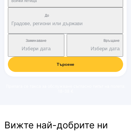
Всички летища
Дo
Градове, региони или държави
Заминаване
Връщане
Избери дата
Избери дата
Търсене
Прилага се такса за обслужване съгласно типът на полета:
18-38 €
Вижте най-добрите ни