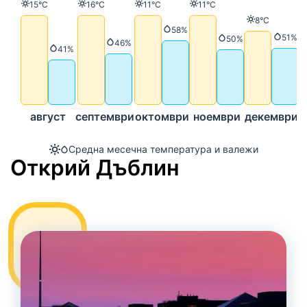
Температура
Температура
Температура
Температура
15°C
16°C
11°C
11°C
Температур
8°C
Валежи
58%
Вале
51%
Валежи
50%
Валежи
46%
Валежи
41%
август
септември
октомври
ноември
декември
Средна месечна температура и валежи
Открий Дъблин