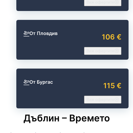
Виж офертите
От Пловдив
106 €
Виж офертите
От Бургас
115 €
Виж офертите
Дъблин – Времето