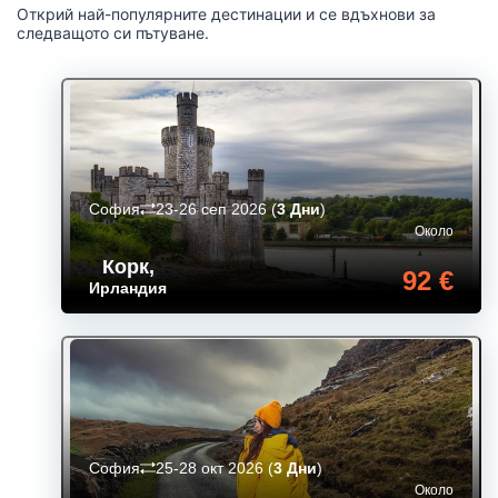
Открий най-популярните дестинации и се вдъхнови за
следващото си пътуване.
София
23-26 сеп 2026
(
3 Дни
)
Около
Корк
,
92 €
Ирландия
София
25-28 окт 2026
(
3 Дни
)
Около