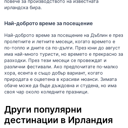
повече за производството на известната
ирландска бира.
Най-доброто време за посещение
Най-доброто време за посещение на Дъблин е през
пролетните и летните месеци, когато времето е
по-топло и дните са по-дълги. През юни до август
има най-много туристи, но времето е прекрасно за
разходки. През тези месеци се провеждат и
различни фестивали. Ако предпочитате по-малко
хора, есента е също добър вариант, когато
природата е оцветена в красиви нюанси. Зимата
обаче може да бъде дъждовна и студена, но има
своя чар около коледните празници.
Други популярни
дестинации в Ирландия