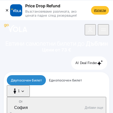
Price Drop Refund
Изтегли
Възстановяваме разликата, ако
цената падне след резервация!
 навигацията
Евтини самолетни билети до
Дъблин
Цени от 73 €
AI Deal Finder
Тип полет
Двупосочен билет
Еднопосочен билет
1
1 Пътник
От
София
Добави още