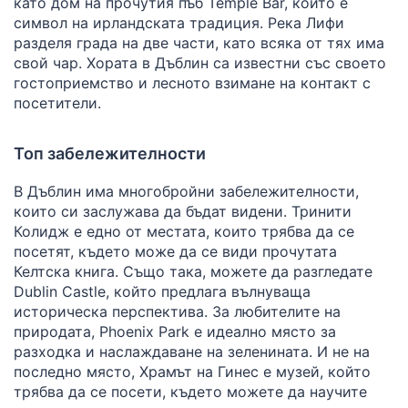
като дом на прочутия пъб Temple Bar, който е
символ на ирландската традиция. Река Лифи
разделя града на две части, като всяка от тях има
свой чар. Хората в Дъблин са известни със своето
гостоприемство и лесното взимане на контакт с
посетители.
Топ забележителности
В Дъблин има многобройни забележителности,
които си заслужава да бъдат видени. Тринити
Колидж е едно от местата, които трябва да се
посетят, където може да се види прочутата
Келтска книга. Също така, можете да разгледате
Dublin Castle, който предлага вълнуваща
историческа перспектива. За любителите на
природата, Phoenix Park е идеално място за
разходка и наслаждаване на зеленината. И не на
последно място, Храмът на Гинес е музей, който
трябва да се посети, където можете да научите