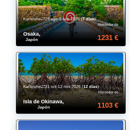
Karlsruhe
29 ago-5 sep 2026
(
7 días
)
Alrededor de
Osaka
,
1231 €
Japón
Karlsruhe
31 oct-12 nov 2026
(
12 días
)
Alrededor de
Isla de Okinawa
,
1103 €
Japón