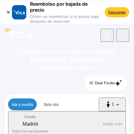
Reembolso por bajada de
precio
Descargar
Obtén un reembolso si el precio baja
después de reservar!
 navegación
Billetes de avión baratos desde
Karlsruhe
a
Tokushima
precios desde 1883 €
AI Deal Finder
Tipo de vuelo
Ida y vuelta
Solo ida
1
1 Pasajero
Desde
Madrid
Añadir más
Todos los aeropuertos