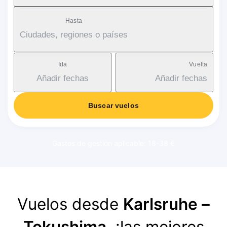
Hasta
Ciudades, regiones o países
Ida
Vuelta
Añadir fechas
Añadir fechas
Buscar vuelos
Gastos de gestión aplicable: 18-38 €
Vuelos desde
Karlsruhe –
Tokushima
, ¡las mejores