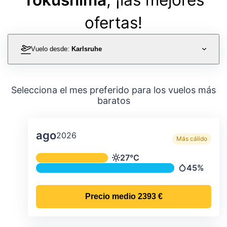
ofertas!
Vuelo desde:
Karlsruhe
Selecciona el mes preferido para los vuelos más
baratos
ago
2026
Más cálido
Temperatura y precipitación media m
27°C
Temperatura
45%
Precipitació
Precio medio
2393 €