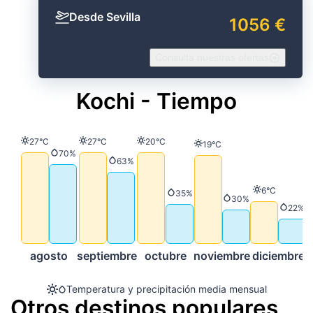
Desde Sevilla
1056 €
Consulta nuestras ofertas
Kochi - Tiempo
Temperatura
Temperatura
Temperatura
27°C
27°C
20°C
Temperatura
19°C
Precipitación
70%
Precipitación
63%
Temperatura
6°C
Precipitación
35%
Precipitación
30%
Preci
22%
agosto
septiembre
octubre
noviembre
diciembre
Temperatura y precipitación media mensual
Otros destinos populares