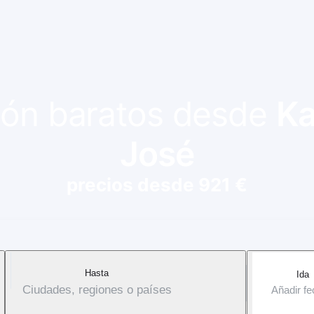
vión baratos desde
Ka
José
precios desde 921 €
Hasta
Ida
Ciudades, regiones o países
Añadir f