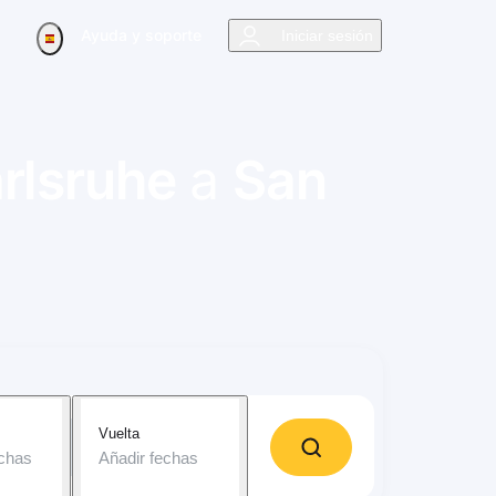
Ayuda y soporte
Iniciar sesión
rlsruhe
a
San
Vuelta
echas
Añadir fechas