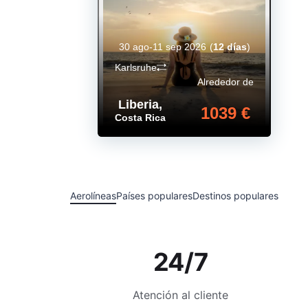
30 ago-11 sep 2026
(
12 días
)
Karlsruhe
Alrededor de
Liberia
,
1039 €
Costa Rica
Aerolíneas
Países populares
Destinos populares
24/7
Atención al cliente