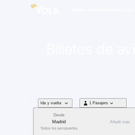
 navegación
Billetes de avión
Hoteles
Coches
Billetes de a
Tipo de vuelo
Ida y vuelta
1 Pasajero
1 Pasajero
Desde
Madrid
Añadir más
Todos los aeropuertos