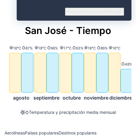
Consulta nuestras ofertas
San José - Tiempo
Temperatura
Precipitación
Temperatura
Precipitación
Temperatura
Precipitación
Temperatura
Precipitación
Temperatura
18°C
87%
18°C
96%
17°C
93%
18°C
86%
16°C
Preci
48%
agosto
septiembre
octubre
noviembre
diciembre
Temperatura y precipitación media mensual
Aerolíneas
Países populares
Destinos populares