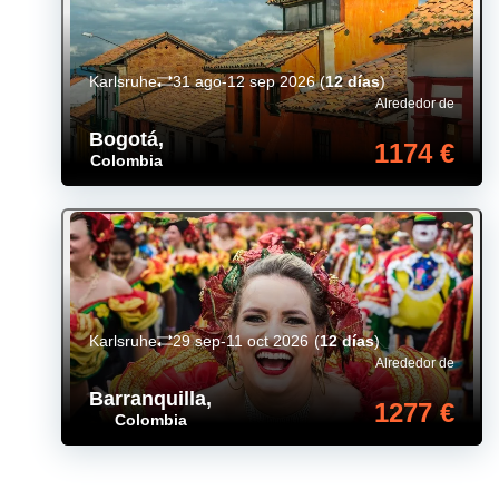
Karlsruhe
31 ago-12 sep 2026
(
12 días
)
Alrededor de
Bogotá
,
1174 €
Colombia
Karlsruhe
29 sep-11 oct 2026
(
12 días
)
Alrededor de
Barranquilla
,
1277 €
Colombia