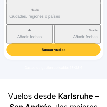
Hasta
Ciudades, regiones o países
Ida
Vuelta
Añadir fechas
Añadir fechas
Buscar vuelos
Gastos de gestión aplicable: 18-38 €
Vuelos desde
Karlsruhe –
San Andrés
, ¡las mejores