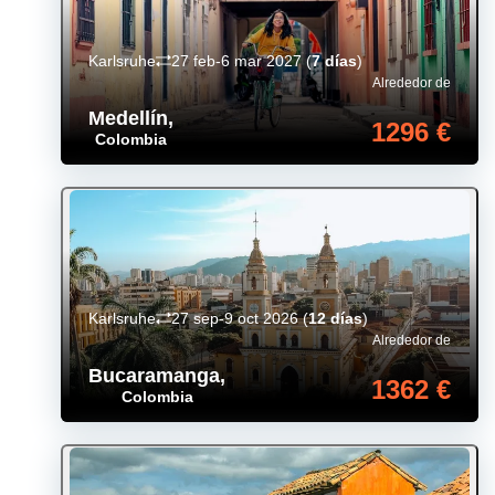
Karlsruhe
27 feb-6 mar 2027
(
7 días
)
Alrededor de
Medellín
,
1296 €
Colombia
Karlsruhe
27 sep-9 oct 2026
(
12 días
)
Alrededor de
Bucaramanga
,
1362 €
Colombia