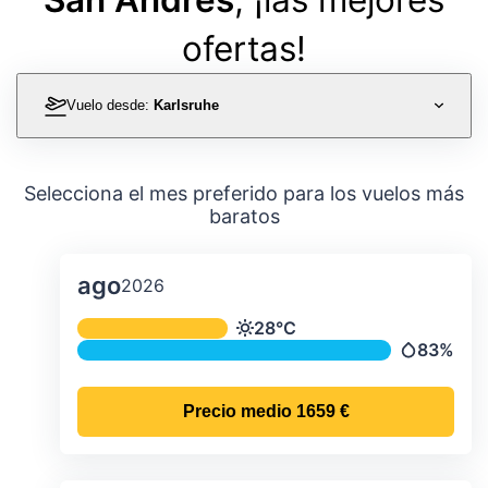
ofertas!
Vuelo desde:
Karlsruhe
Selecciona el mes preferido para los vuelos más
baratos
ago
2026
Temperatura y precipitación media m
28°C
Temperatura
83%
Precipitac
Precio medio
1659 €