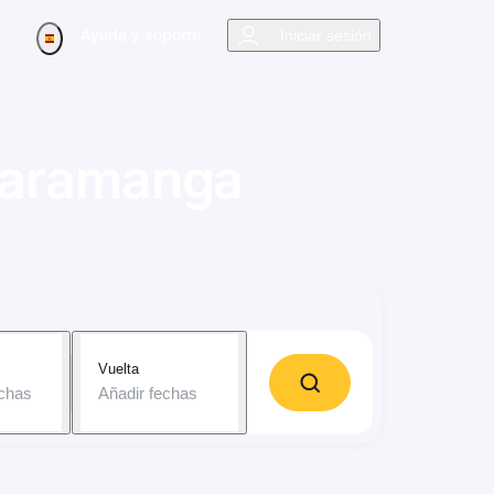
Ayuda y soporte
Iniciar sesión
aramanga
Vuelta
echas
Añadir fechas