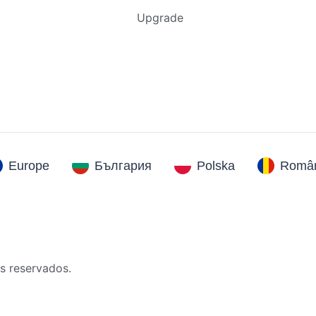
Upgrade
Europe
България
Polska
Român
s reservados.