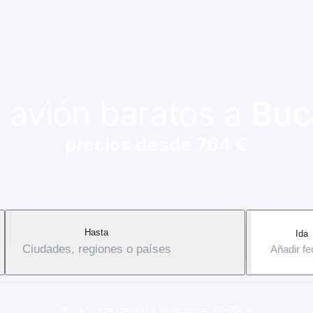
e avión baratos a
Buc
precios desde 764 €
Hasta
Ida
Ciudades, regiones o países
Añadir f
Gastos de gestión aplicable: 18-38 €