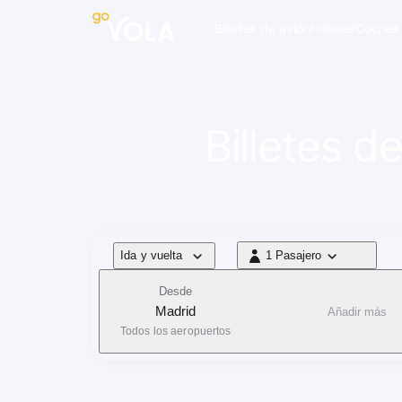
 navegación
Billetes de avión
Hoteles
Coches
Billetes d
Tipo de vuelo
Ida y vuelta
1 Pasajero
1 Pasajero
Desde
Madrid
Añadir más
Todos los aeropuertos