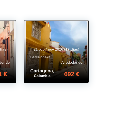
días
)
21 oct-7 nov 2026
(
17 días
)
Barcelona
dor de
Alrededor de
Cartagena
,
1 €
692 €
Colombia