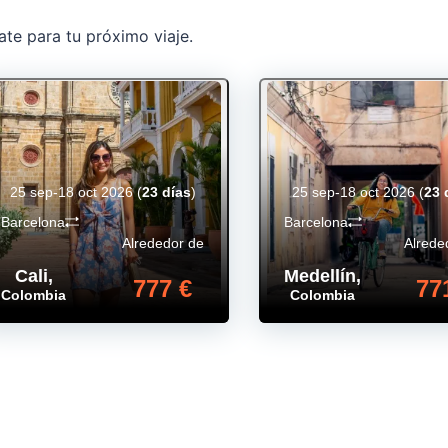
ate para tu próximo viaje.
25 sep-18 oct 2026
(
23 días
)
25 sep-18 oct 2026
(
23 
Barcelona
Barcelona
Alrededor de
Alrede
Cali
,
Medellín
,
777 €
77
Colombia
Colombia