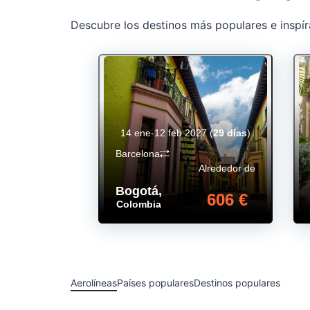
Descubre los destinos más populares e inspír
14 ene-12 feb 2027
(
29 días
)
Barcelona
Alrededor de
Bogotá
,
606 €
Colombia
Aerolíneas
Países populares
Destinos populares