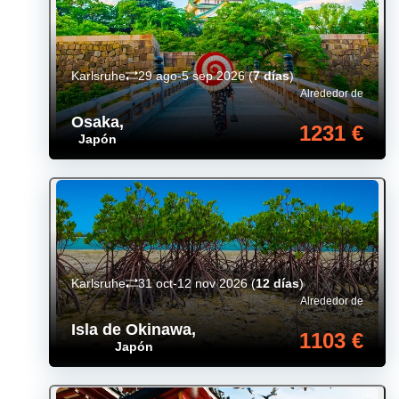
Karlsruhe
29 ago-5 sep 2026
(
7 días
)
Alrededor de
Osaka
,
1231 €
Japón
Karlsruhe
31 oct-12 nov 2026
(
12 días
)
Alrededor de
Isla de Okinawa
,
1103 €
Japón