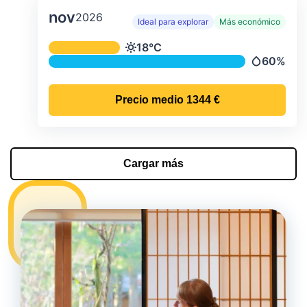
nov
2026
Ideal para explorar
Más económico
Temperatura y precipitación media m
18°C
Temperatura
60%
Precipitac
Precio medio
1344 €
Cargar más