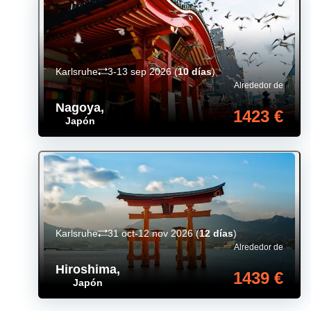
Karlsruhe
3-13 sep 2026
(
10 días
)
Alrededor de
Nagoya
,
1423 €
Japón
Karlsruhe
31 oct-12 nov 2026
(
12 días
)
Alrededor de
Hiroshima
,
1439 €
Japón