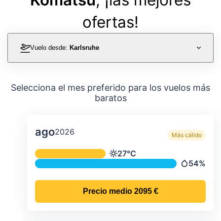
ofertas!
Vuelo desde:
Karlsruhe
Selecciona el mes preferido para los vuelos más
baratos
ago
2026
Más cálido
Temperatura y precipitación media m
27°C
Temperatura
54%
Precipitac
Precio medio
2095 €