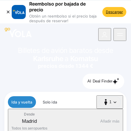
Reembolso por bajada de
precio
Descargar
Obtén un reembolso si el precio baja
después de reservar!
 navegación
Billetes de avión baratos desde
Karlsruhe
a
Komatsu
precios desde 1344 €
AI Deal Finder
Tipo de vuelo
Ida y vuelta
Solo ida
1
1 Pasajero
Desde
Madrid
Añadir más
Todos los aeropuertos