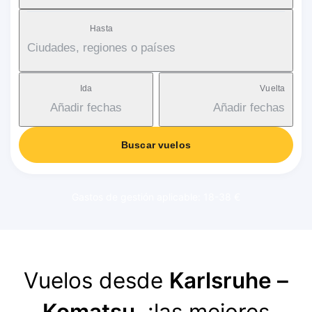
Hasta
Ciudades, regiones o países
Ida
Vuelta
Añadir fechas
Añadir fechas
Buscar vuelos
Gastos de gestión aplicable: 18-38 €
Vuelos desde
Karlsruhe –
Komatsu
, ¡las mejores