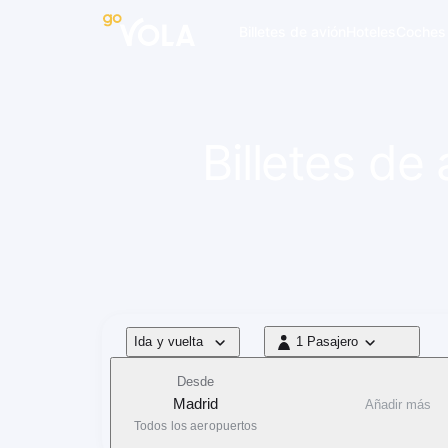
 navegación
Billetes de avión
Hoteles
Coches
Billetes de
Tipo de vuelo
Ida y vuelta
1 Pasajero
1 Pasajero
Desde
Madrid
Añadir más
Todos los aeropuertos