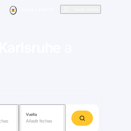
Ayuda y soporte
Iniciar sesión
Karlsruhe
a
Vuelta
echas
Añadir fechas