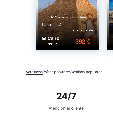
13-19 ene 2027
(
6 días
)
Karlsruhe
Alrededor de
El Cairo
,
392 €
Egipto
Aerolíneas
Países populares
Destinos populares
24/7
Atención al cliente