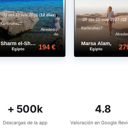
31 oct-12 nov 2026
(
12 días
)
28 abr-10 may 2027
(
12
Karlsruhe
Karlsruhe
Alrededor
de
Alrede
Sharm el-Sheij
,
Marsa Alam
,
194 €
27
Egipto
Egipto
+ 500k
4.8
Descargas de la app
Valoración en Google Rev