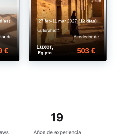
 días
)
27 feb-11 mar 2027
(
12 días
)
Karlsruhe
dor de
Alrededor de
Luxor
,
9 €
503 €
Egipto
19
iews
Años de experiencia