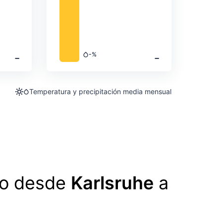
‐
‐
-%
Precipitación
Temperatura y precipitación media mensual
lo desde
Karlsruhe
a