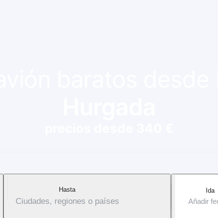
 avión baratos desde
Hurgada
precios desde 340 €
Hasta
Ida
Ciudades, regiones o países
Añadir f