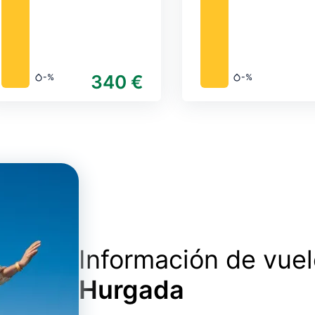
340 €
-%
-%
Precipitación
Precipitación
Información de vue
Hurgada