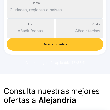
Hasta
Ciudades, regiones o países
Ida
Vuelta
Añadir fechas
Añadir fechas
Buscar vuelos
Gastos de gestión aplicable: 18-38 €
Consulta nuestras mejores
ofertas a
Alejandría