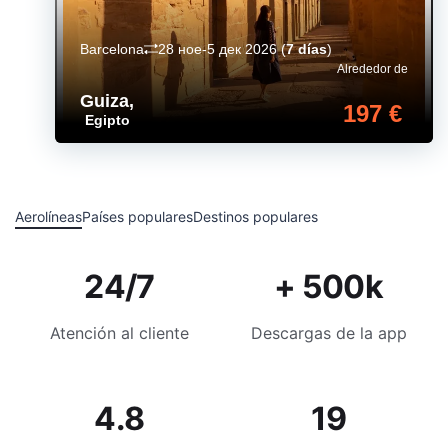
Barcelona
28 ное-5 дек 2026
(
7 días
)
Alrededor de
Guiza
,
197 €
Egipto
Aerolíneas
Países populares
Destinos populares
24/7
+ 500k
Atención al cliente
Descargas de la app
4.8
19