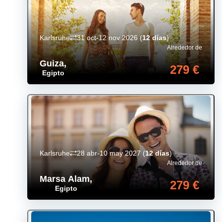
Karlsruhe
31 oct-12 nov 2026
(
12 días
)
Alrededor de
Guiza
,
279 €
Egipto
Karlsruhe
28 abr-10 may 2027
(
12 días
)
Alrededor de
Marsa Alam
,
279 €
Egipto