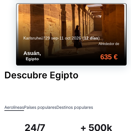
Karlsruhe
29 sep-11 oct 2026
(
12 días
)
Alrededor de
Asuán
,
635 €
Egipto
Descubre Egipto
Aerolíneas
Países populares
Destinos populares
24/7
+ 500k