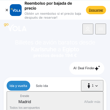
Reembolso por bajada de
precio
Descargar
Obtén un reembolso si el precio baja
después de reservar!
 navegación
Billetes de avión baratos desde
Karlsruhe
a
Egipto
precios desde 194 €
AI Deal Finder
Tipo de vuelo
Ida y vuelta
Solo ida
1
1 Pasajero
Desde
Madrid
Añadir más
Todos los aeropuertos