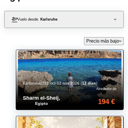
Vuelo desde:
Karlsruhe
Precio más bajo
Karlsruhe
31 oct-12 nov 2026
(
12 días
)
Alrededor de
Sharm el-Sheij
,
194 €
Egipto