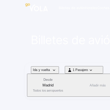
 navegación
Billetes de avión
Hoteles
Coches
Billetes de av
Tipo de vuelo
Ida y vuelta
1 Pasajero
1 Pasajero
Desde
Madrid
Añadir más
Todos los aeropuertos