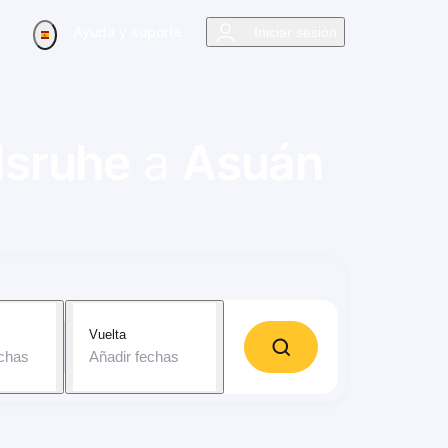
Ayuda y soporte
Iniciar sesión
lsruhe
a
Asuán
Vuelta
echas
Añadir fechas