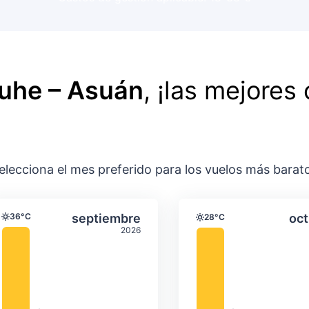
ruhe – Asuán
, ¡las mejores 
elecciona el mes preferido para los vuelos más barat
ación media mensual
Temperatura y precipitación media m
Temperatura y
gosto
Seleccionar septiembre
36°C
septiembre
oct
28°C
Temperatura
Temperatura
2026