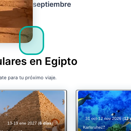
septiembre
lares en Egipto
ate para tu próximo viaje.
31 oct-12 nov 2026
(
12 
13-19 ene 2027
(
6 días
)
Karlsruhe