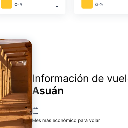
‐
-%
-%
Precipitación
Precipitación
Información de vue
Asuán
Mes más económico para volar