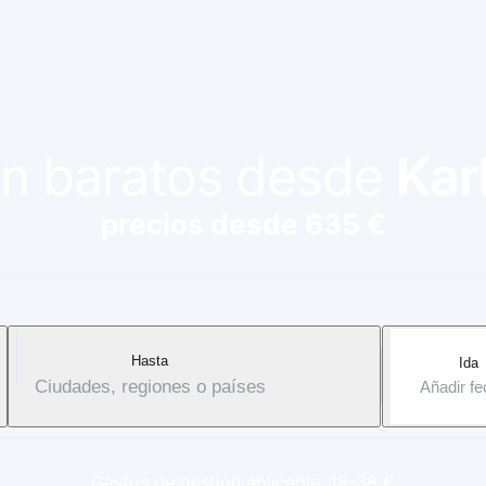
ión baratos desde
Kar
precios desde 635 €
Hasta
Ida
Ciudades, regiones o países
Añadir f
Gastos de gestión aplicable: 18-38 €