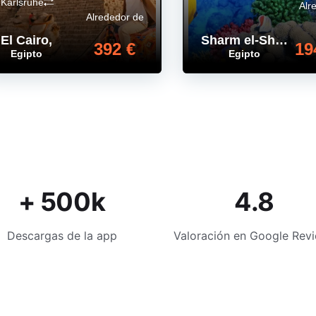
Karlsruhe
Alr
Alrededor de
El Cairo
,
Sharm el-Sheij
,
392 €
19
Egipto
Egipto
+ 500k
4.8
Descargas de la app
Valoración en Google Rev