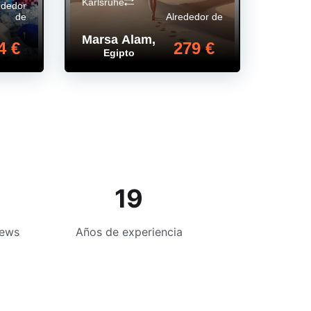
Karlsruhe
ededor
de
Alrededor de
Marsa Alam
,
4 €
279 €
Egipto
19
iews
Años de experiencia