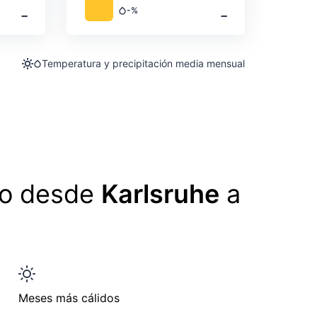
‐
‐
-%
Precipitación
Temperatura y precipitación media mensual
lo desde
Karlsruhe
a
Meses más cálidos