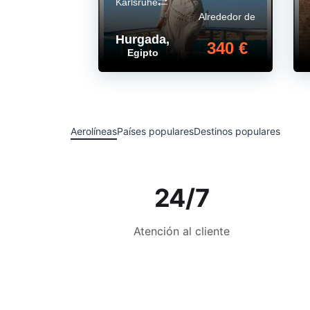
Karlsruhe
Alrededor de
Hurgada
,
340 €
Egipto
Aerolíneas
Países populares
Destinos populares
24/7
Atención al cliente