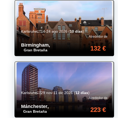
Karlsruhe
14-24 ago 2026
(
10 días
)
Alrededor de
Birmingham
,
132 €
Gran Bretaña
Karlsruhe
29 nov-11 dic 2026
(
12 días
)
Alrededor de
Mánchester
,
223 €
Gran Bretaña