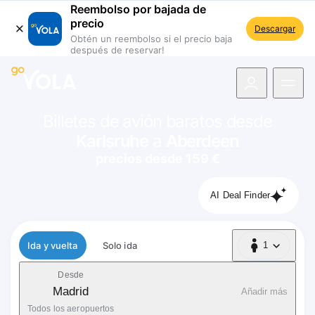
Reembolso por bajada de
precio
Descargar
Obtén un reembolso si el precio baja
después de reservar!
 navegación
Billetes de avión baratos desde
Karlsruhe
a
Aberdeen
precios desde 159 €
AI Deal Finder
Tipo de vuelo
Ida y vuelta
Solo ida
1
1 Pasajero
Desde
Madrid
Añadir más
Todos los aeropuertos