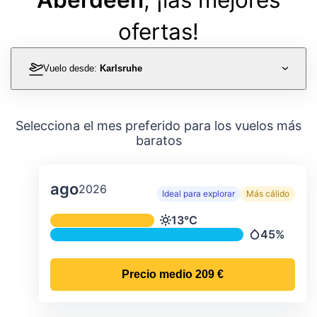
ofertas!
Vuelo desde:
Karlsruhe
Selecciona el mes preferido para los vuelos más
baratos
ago
2026
Ideal para explorar
Más cálido
Temperatura y precipitación media m
13°C
Temperatura
45%
Precipitació
Precio medio
209 €