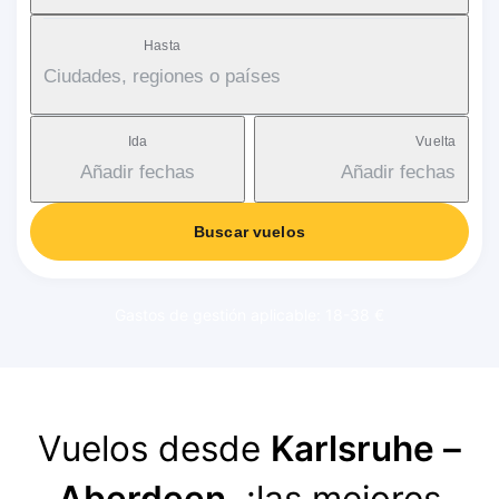
Hasta
Ciudades, regiones o países
Ida
Vuelta
Añadir fechas
Añadir fechas
Buscar vuelos
Gastos de gestión aplicable: 18-38 €
Vuelos desde
Karlsruhe –
Aberdeen
, ¡las mejores