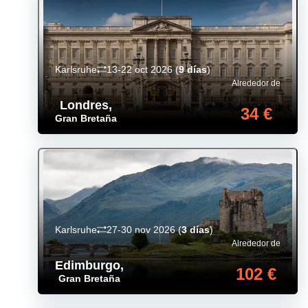
Karlsruhe
13-22 oct 2026
(
9 días
)
Alrededor de
Londres
,
34 €
Gran Bretaña
Karlsruhe
27-30 nov 2026
(
3 días
)
Alrededor de
Edimburgo
,
102 €
Gran Bretaña