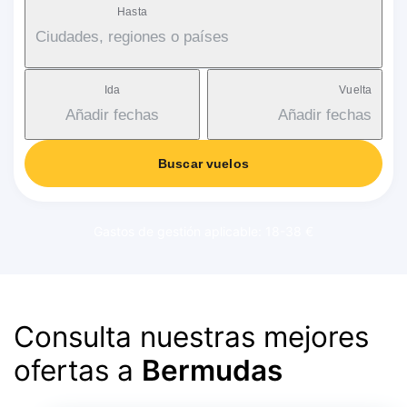
Hasta
Ciudades, regiones o países
Ida
Vuelta
Añadir fechas
Añadir fechas
Buscar vuelos
Gastos de gestión aplicable: 18-38 €
Consulta nuestras mejores
ofertas a
Bermudas