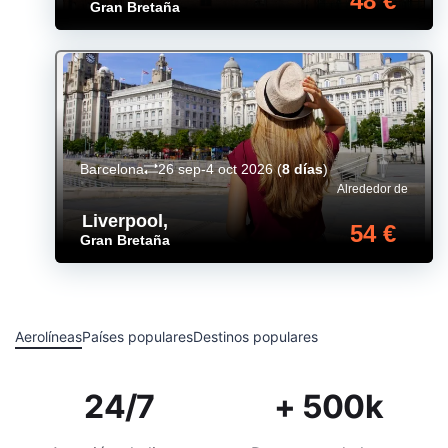
48 €
Gran Bretaña
Barcelona
26 sep-4 oct 2026
(
8 días
)
Alrededor de
Liverpool
,
54 €
Gran Bretaña
Aerolíneas
Países populares
Destinos populares
24/7
+ 500k