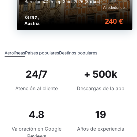
Barcelona
25 sep-3 oct 2026
(
8 días
)
Alrededor de
Graz
,
240 €
Austria
Aerolíneas
Países populares
Destinos populares
24/7
+ 500k
Atención al cliente
Descargas de la app
4.8
19
Valoración en Google
Años de experiencia
Reviews