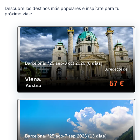
Descubre los destinos más populares e inspírate para tu
próximo viaje.
Barcelona
25 sep-3 oct 2026
(
8 días
)
Alrededor de
Viena
,
57 €
Austria
Barcelona
25 ago-7 sep 2026
(
13 días
)