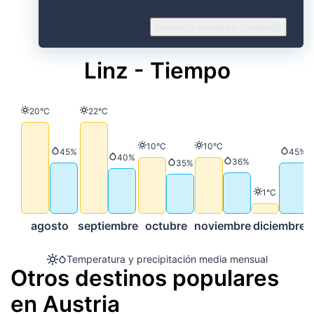
Consulta nuestras ofertas
Linz - Tiempo
Temperatura
Temperatura
20°C
22°C
Temperatura
Temperatura
10°C
10°C
Precipitación
Preci
45%
45%
Precipitación
40%
Precipitación
36%
Precipitación
35%
Temperatura
1°C
agosto
septiembre
octubre
noviembre
diciembre
Temperatura y precipitación media mensual
Otros destinos populares
en Austria