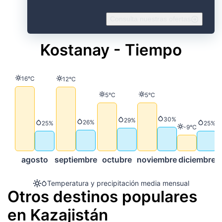
Consulta nuestras ofertas
Kostanay - Tiempo
Temperatura
16°C
Temperatura
12°C
Temperatura
Temperatura
5°C
5°C
Precipitación
30%
Precipitación
29%
Precipitación
26%
Precipitación
Preci
25%
25%
Temperatura
-9°C
agosto
septiembre
octubre
noviembre
diciembre
Temperatura y precipitación media mensual
Otros destinos populares
en Kazajistán