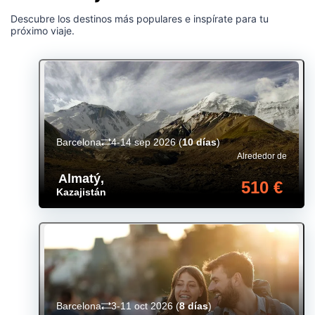
Descubre los destinos más populares e inspírate para tu
próximo viaje.
Barcelona
4-14 sep 2026
(
10 días
)
Alrededor de
Almatý
,
510 €
Kazajistán
Barcelona
3-11 oct 2026
(
8 días
)