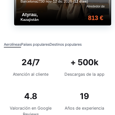
Barcelona
30 nov-12 dic 2026
(
12 días
)
Alrededor de
Atyrau
,
813 €
Kazajistán
Aerolíneas
Países populares
Destinos populares
24/7
+ 500k
Atención al cliente
Descargas de la app
4.8
19
Valoración en Google
Años de experiencia
Reviews