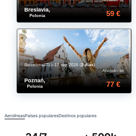
Alrededor de
Breslavia
,
59 €
Polonia
Barcelona
15-17 sep 2026
(
2 días
)
Alrededor de
Poznań
,
77 €
Polonia
Aerolíneas
Países populares
Destinos populares