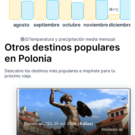
Temperatura
1°C
agosto
septiembre
octubre
noviembre
diciembre
Temperatura y precipitación media mensual
Otros destinos populares
en Polonia
Descubre los destinos más populares e inspírate para tu
próximo viaje.
Barcelona
21-25 oct 2026
(
4 días
)
Alrededor de