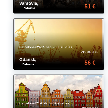
Varsovia
,
51 €
Polonia
Barcelona
9-15 sep 2026
(
6 días
)
Alrededor de
Gdańsk
,
56 €
Polonia
Barcelona
1-6 dic 2026
(
5 días
)