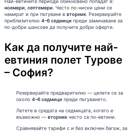
Най-евтините периоди обикновено попадат в:
ноември, септември
. Често по-ниски цени се
намират и при пътуване в
вторник
. Резервирайте
приблизително
4–6 седмици
преди заминаване за
по-добри шансове да получите добри оферти.
Как да получите най-
евтиния полет
Турове
–
София
?
Резервирайте предварително — целете се за
около
4–6 седмици
преди пътуването.
Летете в средата на седмицата, когато е
възможно —
вторник
често са по-евтини.
Сравнявайте тарифи с и без включен багаж, за