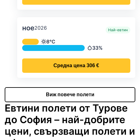
ное
2026
Най-евтин
Средна месечна температура и ва
8°C
Температура
33%
Валежи
Средна цена
306 €
Виж повече полети
Евтини полети от Турове
до София – най-добрите
цени, свързващи полети и