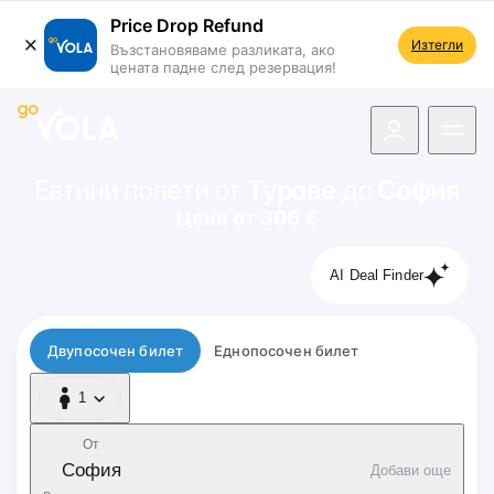
Price Drop Refund
Изтегли
Възстановяваме разликата, ако
цената падне след резервация!
 навигацията
Евтини полети от
Турове
до
София
Цени от 306 €
AI Deal Finder
Тип полет
Двупосочен билет
Еднопосочен билет
1
1 Пътник
От
София
Добави още