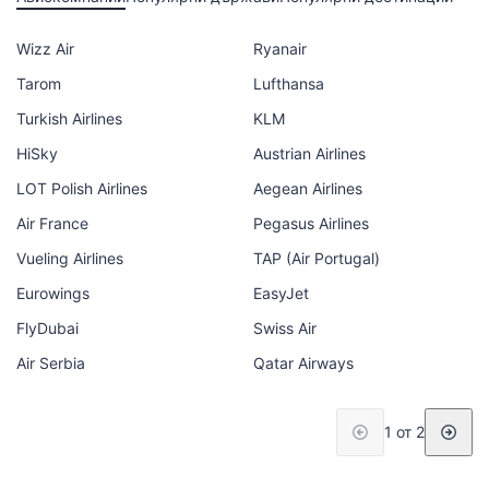
Wizz Air
Ryanair
Tarom
Lufthansa
Turkish Airlines
KLM
HiSky
Austrian Airlines
LOT Polish Airlines
Aegean Airlines
Air France
Pegasus Airlines
Vueling Airlines
TAP (Air Portugal)
Eurowings
EasyJet
FlyDubai
Swiss Air
Air Serbia
Qatar Airways
1 от 2