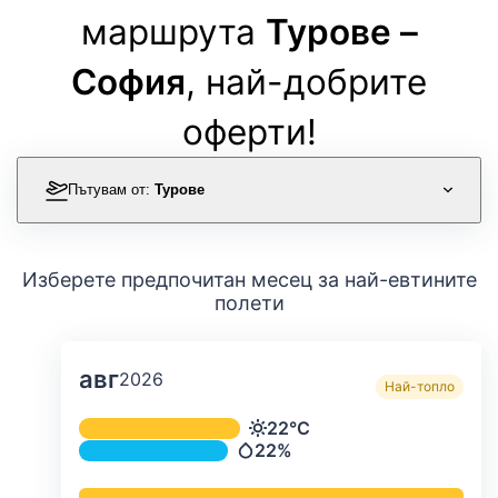
маршрута
Турове –
София
, най-добрите
оферти!
Пътувам от:
Турове
Изберете предпочитан месец за най-евтините
полети
авг
2026
Най-топло
Средна месечна температура и ва
22°C
Температура
22%
Валежи