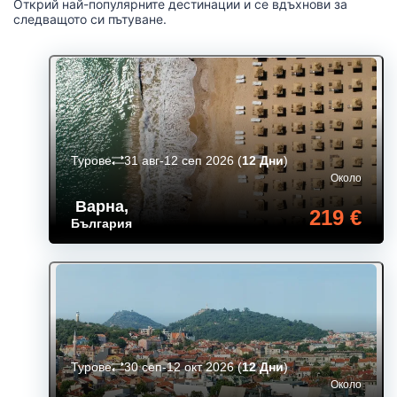
Открий най-популярните дестинации и се вдъхнови за
следващото си пътуване.
Турове
31 авг-12 сеп 2026
(
12 Дни
)
Около
Варна
,
219 €
България
Турове
30 сеп-12 окт 2026
(
12 Дни
)
Около