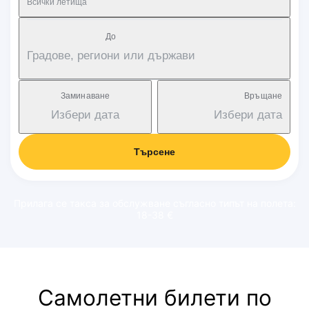
Всички летища
Дo
Градове, региони или държави
Заминаване
Връщане
Избери дата
Избери дата
Търсене
Прилага се такса за обслужване съгласно типът на полета:
18-38 €
Самолетни билети по