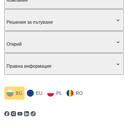
Компания
Решения за пътуване
Открий
Правна информация
BG
EU
PL
RO