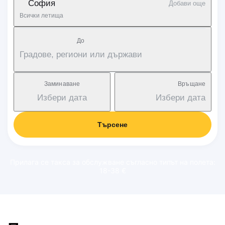
София
Добави още
Всички летища
Дo
Градове, региони или държави
Заминаване
Връщане
Избери дата
Избери дата
Търсене
Прилага се такса за обслужване съгласно типът на полета:
18-38 €