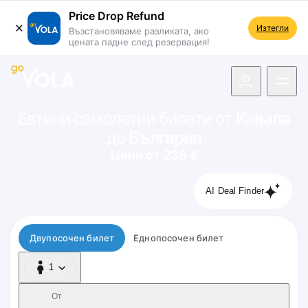
Price Drop Refund
Изтегли
Възстановяваме разликата, ако
цената падне след резервация!
 навигацията
Евтини самолетни билети от
Кавала
до
България
Цени от 236 €
AI Deal Finder
Тип полет
Двупосочен билет
Еднопосочен билет
1
1 Пътник
От