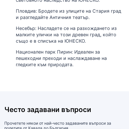
Пловдив: Бродете из улиците на Стария град
и разгледайте Античния театър.
Несебър: Насладете се на разхождането из
малките улички на този древен град, който
също е в списъка на ЮНЕСКО.
Национален парк Пирин: Идеален за
пешеходни преходи и наслаждаване на
гледките към природата.
Често задавани въпроси
Прочетете някои от най-често задаваните въпроси за
полетите от Кавала до България.