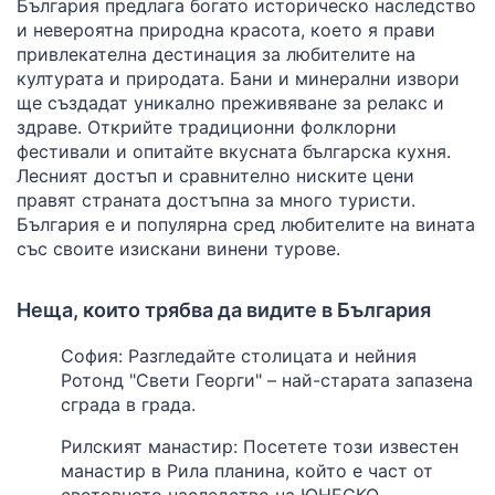
България предлага богато историческо наследство
и невероятна природна красота, което я прави
привлекателна дестинация за любителите на
културата и природата. Бани и минерални извори
ще създадат уникално преживяване за релакс и
здраве. Открийте традиционни фолклорни
фестивали и опитайте вкусната българска кухня.
Лесният достъп и сравнително ниските цени
правят страната достъпна за много туристи.
България е и популярна сред любителите на вината
със своите изискани винени турове.
Неща, които трябва да видите в България
София: Разгледайте столицата и нейния
Ротонд "Свети Георги" – най-старата запазена
сграда в града.
Рилският манастир: Посетете този известен
манастир в Рила планина, който е част от
световното наследство на ЮНЕСКО.