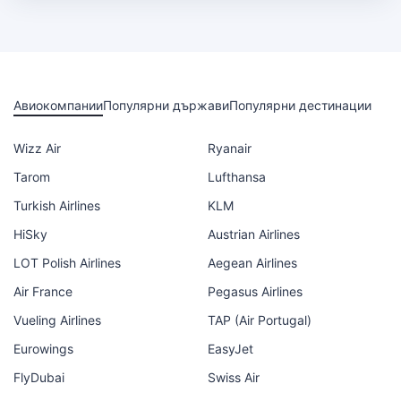
Авиокомпании
Популярни държави
Популярни дестинации
Wizz Air
Ryanair
Tarom
Lufthansa
Turkish Airlines
KLM
HiSky
Austrian Airlines
LOT Polish Airlines
Aegean Airlines
Air France
Pegasus Airlines
Vueling Airlines
TAP (Air Portugal)
Eurowings
EasyJet
FlyDubai
Swiss Air