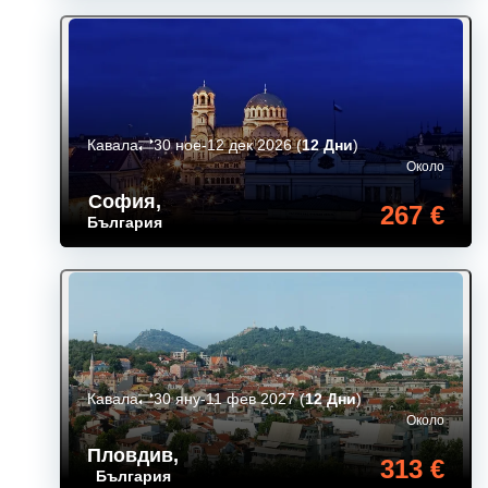
Кавала
30 ное-12 дек 2026
(
12 Дни
)
Около
София
,
267 €
България
Кавала
30 яну-11 фев 2027
(
12 Дни
)
Около
Пловдив
,
313 €
България