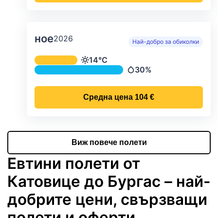
ное
2026
Най-добро за обиколки
Средна месечна температура и ва
14°C
Температура
30%
Валежи
Средна цена
104 €
Виж повече полети
Евтини полети от
Катовице до Бургас – най-
добрите цени, свързващи
полети и оферти