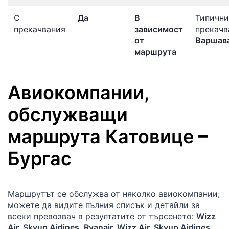
С
Да
В
Типични
прекачвания
зависимост
прекачв
от
Варшав
маршрута
Авиокомпании,
обслужващи
маршрута
Катовице
–
Бургас
Маршрутът се обслужва от няколко авиокомпании;
можете да видите пълния списък и детайли за
всеки превозвач в резултатите от търсенето:
Wizz
Air, Skyup Airlines, Ryanair, Wizz Air, Skyup Airlines
.