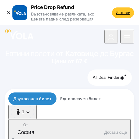
Price Drop Refund
Изтегли
Възстановяваме разликата, ако
цената падне след резервация!
 навигацията
Евтини полети от
Катовице
до
Бургас
Цени от 67 €
AI Deal Finder
Тип полет
Двупосочен билет
Еднопосочен билет
1
1 Пътник
От
София
Добави още