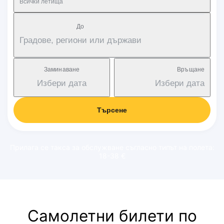
Всички летища
Дo
Градове, региони или държави
Заминаване
Връщане
Избери дата
Избери дата
Търсене
Прилага се такса за обслужване съгласно типът на полета:
18-38 €
Самолетни билети по