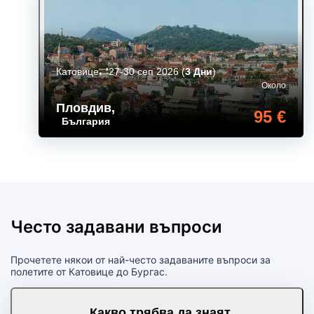
Катовице
27-30 сеп 2026
(
3 Дни
)
Около
Пловдив
,
95 €
България
Често задавани въпроси
Прочетете някои от най-често задаваните въпроси за
полетите от Катовице до Бургас.
Какво трябва да знаят