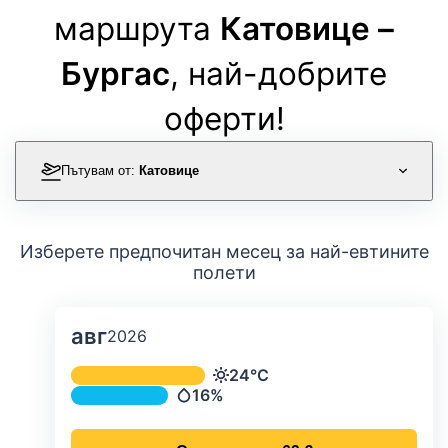
маршрута
Катовице –
Бургас
, най-добрите
оферти!
Пътувам от:
Катовице
Изберете предпочитан месец за най-евтините
полети
авг
2026
Средна месечна температура и ва
24°C
Температура
16%
Валежи