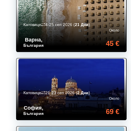
Катовице
4-25 сеп 2026
(
21 Дни
)
Около
Варна
,
45 €
България
Катовице
21-23 сеп 2026
(
2 Дни
)
Около
София
,
69 €
България